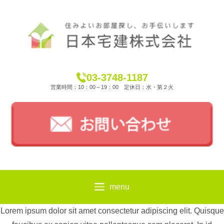
03-3748-1187
営業時間：10：00～19：00 定休日：水・第２火
menu
Lorem ipsum dolor sit amet consectetur adipiscing elit. Quisque