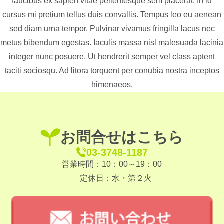
faucibus ex sapien vitae pellentesque sem placerat. In id
cursus mi pretium tellus duis convallis. Tempus leo eu aenean
sed diam urna tempor. Pulvinar vivamus fringilla lacus nec
metus bibendum egestas. Iaculis massa nisl malesuada lacinia
integer nunc posuere. Ut hendrerit semper vel class aptent
taciti sociosqu. Ad litora torquent per conubia nostra inceptos
himenaeos.
お問合せはこちら
03-3748-1187
営業時間：10：00～19：00
定休日：水・第２火