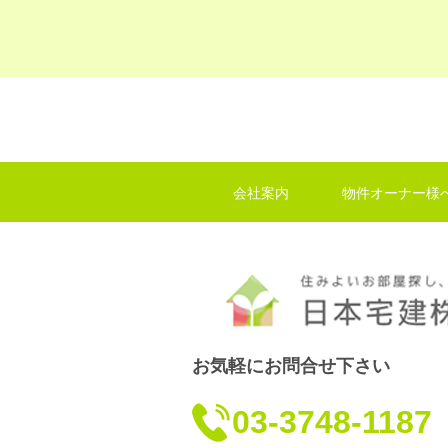
会社案内
物件オーナー様
お気軽にお問合せ下さい
03-3748-1187