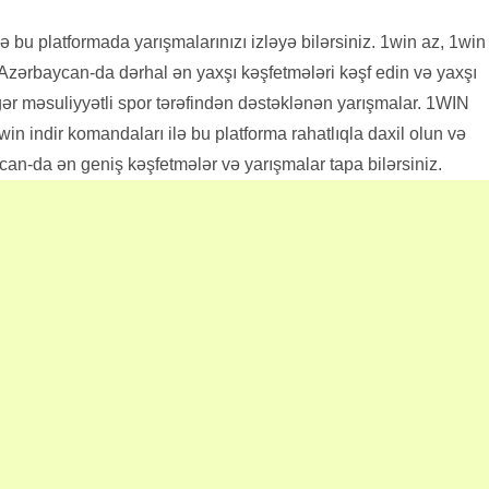
bu platformada yarışmalarınızı izləyə bilərsiniz. 1win az, 1win
N Azərbaycan-da dərhal ən yaxşı kəşfetmələri kəşf edin və yaxşı
igər məsuliyyətli spor tərəfindən dəstəklənən yarışmalar. 1WIN
n indir komandaları ilə bu platforma rahatlıqla daxil olun və
ycan-da ən geniş kəşfetmələr və yarışmalar tapa bilərsiniz.