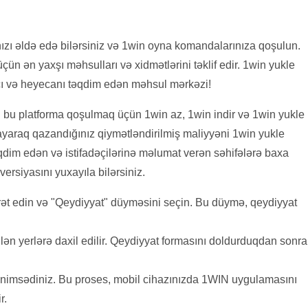
ızı əldə edə bilərsiniz və 1win oyna komandalarınıza qoşulun.
çün ən yaxşı məhsulları və xidmətlərini təklif edir. 1win yukle
cı və heyecanı təqdim edən məhsul mərkəzi!
i bu platforma qoşulmaq üçün 1win az, 1win indir və 1win yukle
yaraq qazandığınız qiymətləndirilmiş maliyyəni 1win yukle
im edən və istifadəçilərinə məlumat verən səhifələrə baxa
rsiyasını yuxayıla bilərsiniz.
rət edin və "Qeydiyyat" düyməsini seçin. Bu düymə, qeydiyyat
lən yerlərə daxil edilir. Qeydiyyat formasını doldurduqdan sonra
imsədiniz. Bu proses, mobil cihazınızda 1WIN uygulamasını
r.