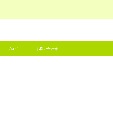
ブログ
お問い合わせ