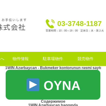
03-3748-1187
営業時間：10：00～19：00 定休日：水・第２火
様へ
物件情報
駐車場物件
競売物件
1WIN Azərbaycan - Bukmeker kontorunun rəsmi saytı
OYNA
Содержимое
1WIN Azərbaycan haqqında