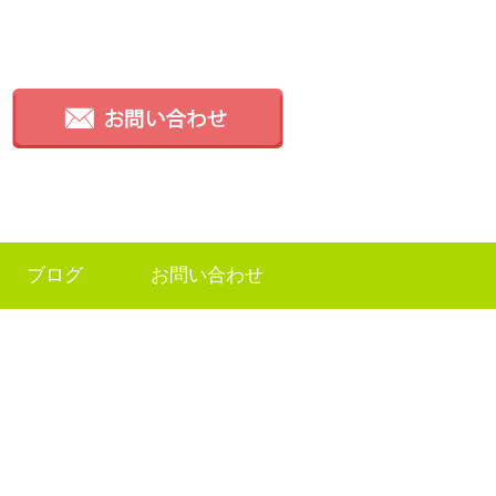
ブログ
お問い合わせ