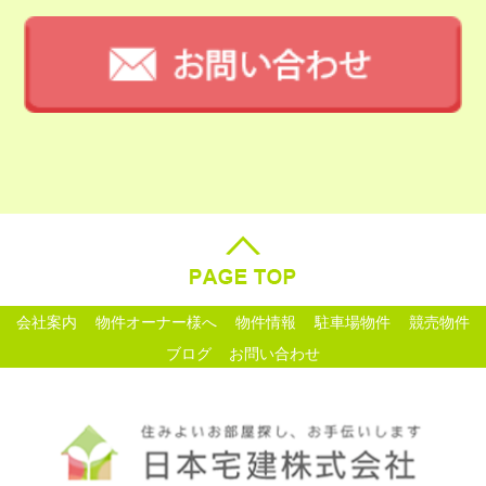
会社案内
物件オーナー様へ
物件情報
駐車場物件
競売物件
ブログ
お問い合わせ