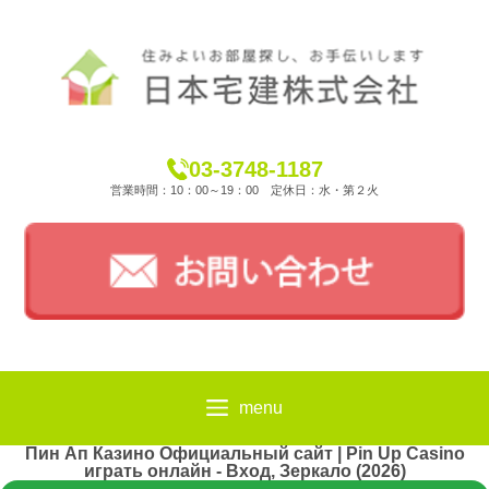
03-3748-1187
営業時間：10：00～19：00 定休日：水・第２火
menu
Пин Ап Казино Официальный сайт | Pin Up Casino
играть онлайн - Вход, Зеркало (2026)