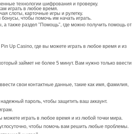
еменные технологии шифрования и проверку.
кам играть в любое время.
чая слоты, карточные игры и рулетку.
бонусы, чтобы помочь им начать играть.
, а также раздел "Помощь", где можно получить помощь от
Pin Up Casino, где вы можете играть в любое время и из
который займет не более 5 минут. Вам нужно только ввести
ввести свои контактные данные, такие как имя, фамилия,
 надежный пароль, чтобы защитить ваш аккаунт.
играм.
ы можете играть в любое время и из любой точки мира.
круглосуточно, чтобы помочь вам решить любые проблемы.