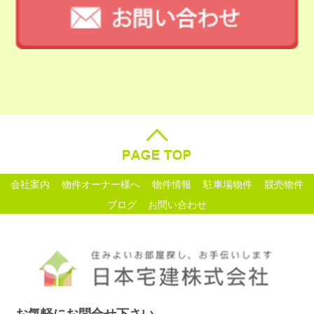
会社案内
物件オーナー様へ
物件情報
駐車場物件
競売物件
ブログ
お問い合わせ