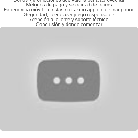
Métodos de pago y velocidad de retiros
Experiencia móvil: la Instasino casino app en tu smartphone
Seguridad, licencias y juego responsable
Atención al cliente y soporte técnico
Conclusión y dónde comenzar