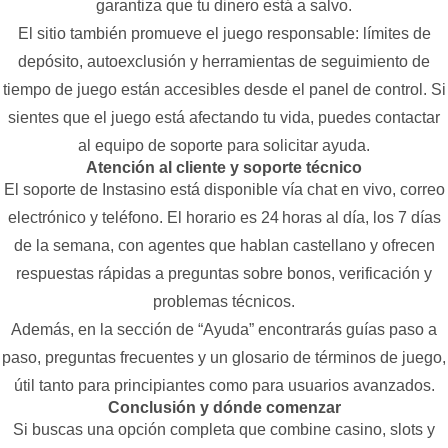
garantiza que tu dinero está a salvo.
El sitio también promueve el juego responsable: límites de
depósito, autoexclusión y herramientas de seguimiento de
tiempo de juego están accesibles desde el panel de control. Si
sientes que el juego está afectando tu vida, puedes contactar
al equipo de soporte para solicitar ayuda.
Atención al cliente y soporte técnico
El soporte de Instasino está disponible vía chat en vivo, correo
electrónico y teléfono. El horario es 24 horas al día, los 7 días
de la semana, con agentes que hablan castellano y ofrecen
respuestas rápidas a preguntas sobre bonos, verificación y
problemas técnicos.
Además, en la sección de “Ayuda” encontrarás guías paso a
paso, preguntas frecuentes y un glosario de términos de juego,
útil tanto para principiantes como para usuarios avanzados.
Conclusión y dónde comenzar
Si buscas una opción completa que combine casino, slots y