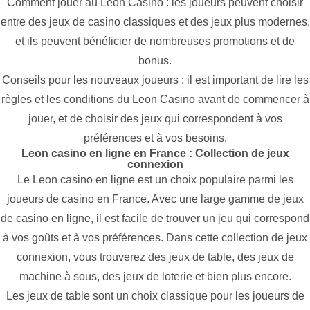
Comment jouer au Leon Casino : les joueurs peuvent choisir
entre des jeux de casino classiques et des jeux plus modernes,
et ils peuvent bénéficier de nombreuses promotions et de
bonus.
Conseils pour les nouveaux joueurs : il est important de lire les
règles et les conditions du Leon Casino avant de commencer à
jouer, et de choisir des jeux qui correspondent à vos
préférences et à vos besoins.
Leon casino en ligne en France : Collection de jeux
connexion
Le Leon casino en ligne est un choix populaire parmi les
joueurs de casino en France. Avec une large gamme de jeux
de casino en ligne, il est facile de trouver un jeu qui correspond
à vos goûts et à vos préférences. Dans cette collection de jeux
connexion, vous trouverez des jeux de table, des jeux de
machine à sous, des jeux de loterie et bien plus encore.
Les jeux de table sont un choix classique pour les joueurs de