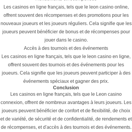
Les casinos en ligne français, tels que le leon casino online,
offrent souvent des récompenses et des promotions pour les
nouveaux joueurs et les joueurs réguliers. Cela signifie que les
joueurs peuvent bénéficier de bonus et de récompenses pour
jouer dans le casino.
Accès à des tournois et des événements
Les casinos en ligne français, tels que le leon casino en ligne,
offrent souvent des tournois et des événements pour les
joueurs. Cela signifie que les joueurs peuvent participer à des
événements spéciaux et gagner des prix.
Conclusion
Les casinos en ligne français, tels que le Leon casino
connexion, offrent de nombreux avantages à leurs joueurs. Les
joueurs peuvent bénéficier de confort et de flexibilité, de choix
et de variété, de sécurité et de confidentialité, de rendements et
de récompenses, et d'accès à des tournois et des événements.