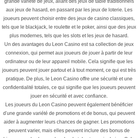
grande variété de jeux, allant des jeux de table traditionnels
aux jeux de hasard, en passant par les jeux de loterie. Les
joueurs peuvent choisir entre des jeux de casino classiques,
tels que le blackjack, le roulette et le poker, ainsi que des jeux
plus modernes, tels que les slots et les jeux de hasard.
Un des avantages du Leon Casino est sa collection de jeux
connexion, qui permet aux joueurs de jouer à partir de leur
ordinateur ou de leur appareil mobile. Cela signifie que les
joueurs peuvent jouer partout et à tout moment, ce qui est très
pratique. De plus, le Leon Casino offre une sécurité et une
confidentialité totales, ce qui signifie que les joueurs peuvent
jouer en sécurité et avec confiance.
Les joueurs du Leon Casino peuvent également bénéficier
d'une grande variété de promotions et de bonus, qui peuvent
aider à augmenter leurs chances de gagner. Les promotions
peuvent varier, mais elles peuvent inclure des bonus de