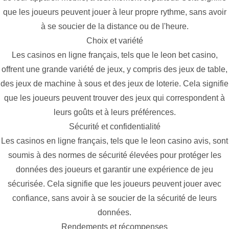
que les joueurs peuvent jouer à leur propre rythme, sans avoir
à se soucier de la distance ou de l'heure.
Choix et variété
Les casinos en ligne français, tels que le leon bet casino,
offrent une grande variété de jeux, y compris des jeux de table,
des jeux de machine à sous et des jeux de loterie. Cela signifie
que les joueurs peuvent trouver des jeux qui correspondent à
leurs goûts et à leurs préférences.
Sécurité et confidentialité
Les casinos en ligne français, tels que le leon casino avis, sont
soumis à des normes de sécurité élevées pour protéger les
données des joueurs et garantir une expérience de jeu
sécurisée. Cela signifie que les joueurs peuvent jouer avec
confiance, sans avoir à se soucier de la sécurité de leurs
données.
Rendements et récompenses