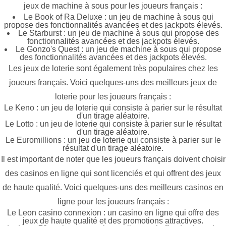
jeux de machine à sous pour les joueurs français :
Le Book of Ra Deluxe : un jeu de machine à sous qui
propose des fonctionnalités avancées et des jackpots élevés.
Le Starburst : un jeu de machine à sous qui propose des
fonctionnalités avancées et des jackpots élevés.
Le Gonzo's Quest : un jeu de machine à sous qui propose
des fonctionnalités avancées et des jackpots élevés.
Les jeux de loterie sont également très populaires chez les
joueurs français. Voici quelques-uns des meilleurs jeux de
loterie pour les joueurs français :
Le Keno : un jeu de loterie qui consiste à parier sur le résultat
d'un tirage aléatoire.
Le Lotto : un jeu de loterie qui consiste à parier sur le résultat
d'un tirage aléatoire.
Le Euromillions : un jeu de loterie qui consiste à parier sur le
résultat d'un tirage aléatoire.
Il est important de noter que les joueurs français doivent choisir
des casinos en ligne qui sont licenciés et qui offrent des jeux
de haute qualité. Voici quelques-uns des meilleurs casinos en
ligne pour les joueurs français :
Le Leon casino connexion : un casino en ligne qui offre des
jeux de haute qualité et des promotions attractives.