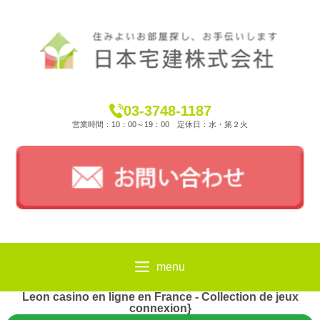
03-3748-1187
営業時間：10：00～19：00 定休日：水・第２火
menu
Leon casino en ligne en France - Collection de jeux
connexion}