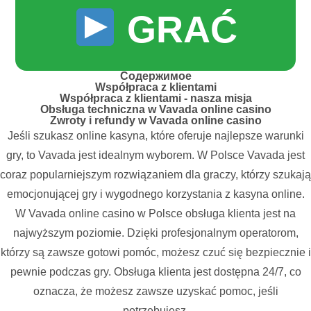
GRAĆ
Содержимое
Współpraca z klientami
Współpraca z klientami - nasza misja
Obsługa techniczna w Vavada online casino
Zwroty i refundy w Vavada online casino
Jeśli szukasz online kasyna, które oferuje najlepsze warunki
gry, to Vavada jest idealnym wyborem. W Polsce Vavada jest
coraz popularniejszym rozwiązaniem dla graczy, którzy szukają
emocjonującej gry i wygodnego korzystania z kasyna online.
W Vavada online casino w Polsce obsługa klienta jest na
najwyższym poziomie. Dzięki profesjonalnym operatorom,
którzy są zawsze gotowi pomóc, możesz czuć się bezpiecznie i
pewnie podczas gry. Obsługa klienta jest dostępna 24/7, co
oznacza, że możesz zawsze uzyskać pomoc, jeśli
potrzebujesz.