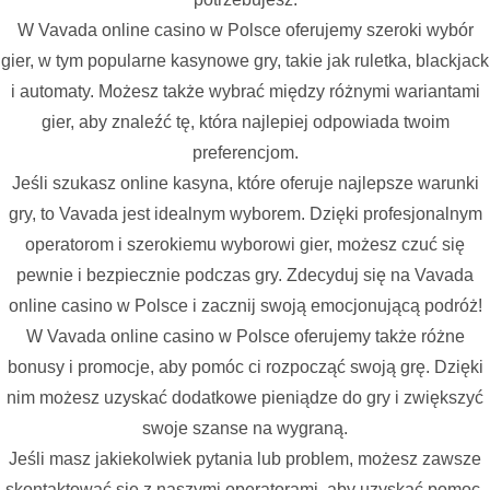
W Vavada online casino w Polsce oferujemy szeroki wybór
gier, w tym popularne kasynowe gry, takie jak ruletka, blackjack
i automaty. Możesz także wybrać między różnymi wariantami
gier, aby znaleźć tę, która najlepiej odpowiada twoim
preferencjom.
Jeśli szukasz online kasyna, które oferuje najlepsze warunki
gry, to Vavada jest idealnym wyborem. Dzięki profesjonalnym
operatorom i szerokiemu wyborowi gier, możesz czuć się
pewnie i bezpiecznie podczas gry. Zdecyduj się na Vavada
online casino w Polsce i zacznij swoją emocjonującą podróż!
W Vavada online casino w Polsce oferujemy także różne
bonusy i promocje, aby pomóc ci rozpocząć swoją grę. Dzięki
nim możesz uzyskać dodatkowe pieniądze do gry i zwiększyć
swoje szanse na wygraną.
Jeśli masz jakiekolwiek pytania lub problem, możesz zawsze
skontaktować się z naszymi operatorami, aby uzyskać pomoc.