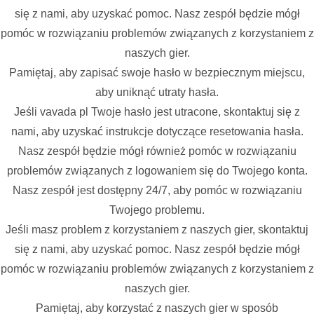
się z nami, aby uzyskać pomoc. Nasz zespół będzie mógł
pomóc w rozwiązaniu problemów związanych z korzystaniem z
naszych gier.
Pamiętaj, aby zapisać swoje hasło w bezpiecznym miejscu,
aby uniknąć utraty hasła.
Jeśli
vavada pl
Twoje hasło jest utracone, skontaktuj się z
nami, aby uzyskać instrukcje dotyczące resetowania hasła.
Nasz zespół będzie mógł również pomóc w rozwiązaniu
problemów związanych z logowaniem się do Twojego konta.
Nasz zespół jest dostępny 24/7, aby pomóc w rozwiązaniu
Twojego problemu.
Jeśli masz problem z korzystaniem z naszych gier, skontaktuj
się z nami, aby uzyskać pomoc. Nasz zespół będzie mógł
pomóc w rozwiązaniu problemów związanych z korzystaniem z
naszych gier.
Pamiętaj, aby korzystać z naszych gier w sposób