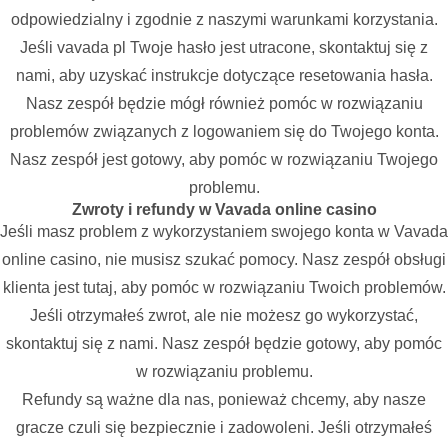
odpowiedzialny i zgodnie z naszymi warunkami korzystania.
Jeśli
vavada pl
Twoje hasło jest utracone, skontaktuj się z
nami, aby uzyskać instrukcje dotyczące resetowania hasła.
Nasz zespół będzie mógł również pomóc w rozwiązaniu
problemów związanych z logowaniem się do Twojego konta.
Nasz zespół jest gotowy, aby pomóc w rozwiązaniu Twojego
problemu.
Zwroty i refundy w Vavada online casino
Jeśli masz problem z wykorzystaniem swojego konta w Vavada
online casino, nie musisz szukać pomocy. Nasz zespół obsługi
klienta jest tutaj, aby pomóc w rozwiązaniu Twoich problemów.
Jeśli otrzymałeś zwrot, ale nie możesz go wykorzystać,
skontaktuj się z nami. Nasz zespół będzie gotowy, aby pomóc
w rozwiązaniu problemu.
Refundy są ważne dla nas, ponieważ chcemy, aby nasze
gracze czuli się bezpiecznie i zadowoleni. Jeśli otrzymałeś