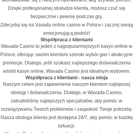
Dzięki profesjonalnej obsłudze klienta, możesz czuć się
bezpiecznie i pewnie podczas gry.
Zdecyduj się na Vavada online casino w Polsce i zacznij swoją
emocjonującą podróż!
Współpraca z klientami
Wavada Casino to jeden z najpopularniejszych kasyn online w
Polsce, oferując swoim klientom szeroki wybór gier i atrakcyjne
promocje. Dlatego, jeśli szukasz najlepszego doświadczenia
wśród kasyn online, Wavada Casino jest idealnym wyborem.
Współpraca z klientami - nasza misja
Naszym celem jest zapewnienie naszym klientom najlepszej
obsługi i doświadczenia. Dlatego, w Wavada Casino,
zatrudniliśmy najlepszych specjalistów, aby pomóc w
rozwiązywaniu Twoich problemów i zaspokoić Twoje potrzeby.
Nasza obsługa klienta jest dostępna 24/7, aby pomóc w każdej
sytuacji.