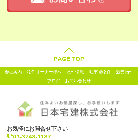
会社案内
物件オーナー様へ
物件情報
駐車場物件
競売物件
ブログ
お問い合わせ
お気軽にお問合せ下さい
03-3748-1187