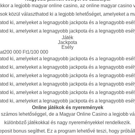
kkor a legjobb magyar online casino, az online magyar casino va
sok közül választhatod ki a legjobb lehetőséget, amelyeket a m
atod ki, amelyeket a legnagyobb jackpota és a legnagyobb esél
atod ki, amelyeket a legnagyobb jackpota és a legnagyobb esél
Játék
Jackpota
Esély
at
200 000 Ft
1/100 000
atod ki, amelyeket a legnagyobb jackpota és a legnagyobb esél
atod ki, amelyeket a legnagyobb jackpota és a legnagyobb esél
atod ki, amelyeket a legnagyobb jackpota és a legnagyobb esél
atod ki, amelyeket a legnagyobb jackpota és a legnagyobb esél
atod ki, amelyeket a legnagyobb jackpota és a legnagyobb esél
atod ki, amelyeket a legnagyobb jackpota és a legnagyobb esél
Online játékok és nyeremények
számos lehetőséggel, de a Magyar Online Casino a legjobb vála
különböző játékokkal és nagy nyereményekkel rendelkezik.
eposit bonus segíthet. Ez a program lehetővé teszi, hogy próbá