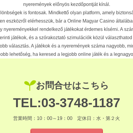
nyeremények előnyös kezdőpontját kínál.
nbségek is fontosak. Mindkettő olyan platform, amely biztonság
en eszközről elérhesszük, bár a Online Magyar Casino általába
 nyereményekkel rendelkező játékokat érdemes kísérni. A számt
erinti játékok, és a szórakoztató szimulációk közül választhatod 
jobb választás. A játékok és a nyeremények száma nagyobb, min
gjobb lehetőség, ha keresed a legjobb online játék és a legnag
お問合せはこちら
TEL:03-3748-1187
営業時間：10：00～19：00
定休日：水・第２火