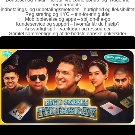
requirements”
Indbetalings- og udbetalingsmetoder – hurtighed og fleksibilitet
Registrering og KYC – trin‑for‑trin guide
Mobiloplevelse og apps – spil on‑the‑go
Kundeservice og support – hvornår får du hjælp?
Ansvarligt spil – værktøjer og ressourcer
Samlet sammenligning af de bedste danske pokersider