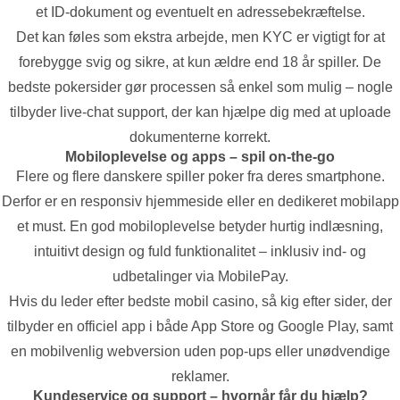
et ID‑dokument og eventuelt en adressebekræftelse.
Det kan føles som ekstra arbejde, men KYC er vigtigt for at
forebygge svig og sikre, at kun ældre end 18 år spiller. De
bedste pokersider gør processen så enkel som mulig – nogle
tilbyder live‑chat support, der kan hjælpe dig med at uploade
dokumenterne korrekt.
Mobiloplevelse og apps – spil on‑the‑go
Flere og flere danskere spiller poker fra deres smartphone.
Derfor er en responsiv hjemmeside eller en dedikeret mobilapp
et must. En god mobiloplevelse betyder hurtig indlæsning,
intuitivt design og fuld funktionalitet – inklusiv ind- og
udbetalinger via MobilePay.
Hvis du leder efter
bedste mobil casino
, så kig efter sider, der
tilbyder en officiel app i både App Store og Google Play, samt
en mobilvenlig webversion uden pop‑ups eller unødvendige
reklamer.
Kundeservice og support – hvornår får du hjælp?