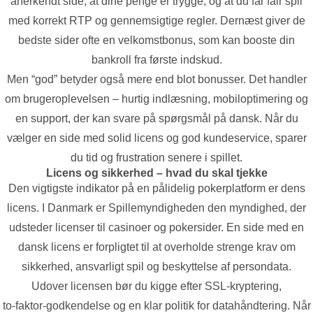
anerkendt side, at dine penge er trygge, og at du får fair spil
med korrekt RTP og gennemsigtige regler. Dernæst giver de
bedste sider ofte en velkomstbonus, som kan booste din
bankroll fra første indskud.
Men “god” betyder også mere end blot bonusser. Det handler
om brugeroplevelsen – hurtig indlæsning, mobiloptimering og
en support, der kan svare på spørgsmål på dansk. Når du
vælger en side med solid licens og god kundeservice, sparer
du tid og frustration senere i spillet.
Licens og sikkerhed – hvad du skal tjekke
Den vigtigste indikator på en pålidelig pokerplatform er dens
licens. I Danmark er Spillemyndigheden den myndighed, der
udsteder licenser til casinoer og pokersider. En side med en
dansk licens er forpligtet til at overholde strenge krav om
sikkerhed, ansvarligt spil og beskyttelse af persondata.
Udover licensen bør du kigge efter SSL-kryptering,
to‑faktor‑godkendelse og en klar politik for datahåndtering. Når