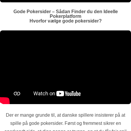
Gode Pokersider – Sådan Finder du den Ideelle
Pokerplatform
Hvorfor vælge gode pokersider?
Der er mange grunde til, at danske spillere insisterer på at
spille på gode pokersider. Først og fremmest sikrer en