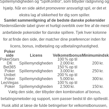
Spillemyndigheden og “SpilKontrol”, som tilbyder rådgivning og
hjælp. Når en side aktivt promoverer ansvarligt spil, er det et
ekstra lag af sikkerhed for dig som spiller.
Samlet sammenligning af de bedste danske pokersider
Nedenstående tabel giver et hurtigt overblik over fire af de mest
anbefalede pokersider for danske spillere. Tjek hver kolonne
for at finde den side, der matcher dine præferencer inden for
licens, bonus, indbetaling og udbetalingshastighed.
Poker
side
Licens
Velkomstbonus
Minimuminds
PokerStars
100 % op til
DK
Spillemyndigheden
2.000 kr.
200 kr.
Bet365
150 % op til
Poker
Spillemyndigheden
3.000 kr.
250 kr.
Unibet
200 % op til
Poker
Spillemyndigheden
5.000 kr.
300 kr.
LeoVegas
100 % op til
Poker
Spillemyndigheden
2.500 kr.
150 kr.
Vælg den side, der tilbyder den kombination af bonus,
betalingsmetoder og support, som passer bedst til din spillestil.
Husk altid at læse de fulde betingelser for velkomstbonussen,