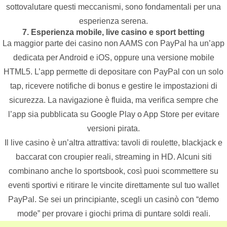
sottovalutare questi meccanismi, sono fondamentali per una
esperienza serena.
7. Esperienza mobile, live casino e sport betting
La maggior parte dei casino non AAMS con PayPal ha un’app
dedicata per Android e iOS, oppure una versione mobile
HTML5. L’app permette di depositare con PayPal con un solo
tap, ricevere notifiche di bonus e gestire le impostazioni di
sicurezza. La navigazione è fluida, ma verifica sempre che
l’app sia pubblicata su Google Play o App Store per evitare
versioni pirata.
Il live casino è un’altra attrattiva: tavoli di roulette, blackjack e
baccarat con croupier reali, streaming in HD. Alcuni siti
combinano anche lo sportsbook, così puoi scommettere su
eventi sportivi e ritirare le vincite direttamente sul tuo wallet
PayPal. Se sei un principiante, scegli un casinò con “demo
mode” per provare i giochi prima di puntare soldi reali.