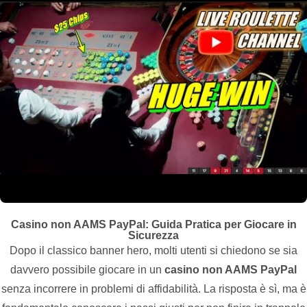
Casino non AAMS PayPal: Guida Pratica per Giocare in
Sicurezza
Dopo il classico banner hero, molti utenti si chiedono se sia
davvero possibile giocare in un
casino non AAMS PayPal
senza incorrere in problemi di affidabilità. La risposta è sì, ma è