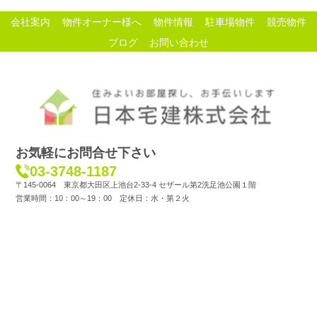
会社案内
物件オーナー様へ
物件情報
駐車場物件
競売物件
ブログ
お問い合わせ
お気軽にお問合せ下さい
03-3748-1187
〒145-0064 東京都大田区上池台2-33-4 セザール第2洗足池公園１階
営業時間：10：00～19：00 定休日：水・第２火