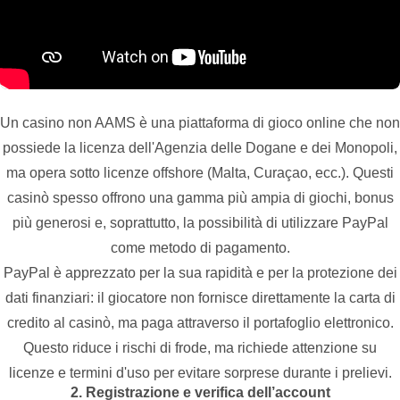
Un casino non AAMS è una piattaforma di gioco online che non
possiede la licenza dell'Agenzia delle Dogane e dei Monopoli,
ma opera sotto licenze offshore (Malta, Curaçao, ecc.). Questi
casinò spesso offrono una gamma più ampia di giochi, bonus
più generosi e, soprattutto, la possibilità di utilizzare PayPal
come metodo di pagamento.
PayPal è apprezzato per la sua rapidità e per la protezione dei
dati finanziari: il giocatore non fornisce direttamente la carta di
credito al casinò, ma paga attraverso il portafoglio elettronico.
Questo riduce i rischi di frode, ma richiede attenzione su
licenze e termini d'uso per evitare sorprese durante i prelievi.
2. Registrazione e verifica dell’account