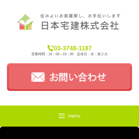
03-3748-1187
営業時間：10：00～19：00 定休日：水・第２火
menu