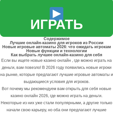
ИГРАТЬ
Содержимое
Лучшие онлайн-казино для игроков из России
Новые игровые автоматы 2026: что ожидать игрокам
Новые функции и технологии
Как выбрать лучшее онлайн-казино для себя
Если вы ищете новые
казино онлайн
, где можно играть на
деньги, вам повезло! В 2026 году появились новые игроки
на рынке, которые предлагают лучшие игровые автоматы и
выдающиеся условия для игроков.
Вот почему мы рекомендуем вам открыть для себя новые
казино онлайн 2026, где можно играть на деньги.
Некоторые из них уже стали популярными, а другие только
начали свою карьеру, но оба они предлагают лучшие