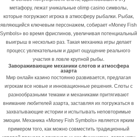
метафору, лежат уникальные
olimp casino
символы,
которые погружают игрока в атмосферу рыбалки. Рыбак,
являющийся ключевым персонажем, собирает «Money Fish
Symbols» во время фриспинов, увеличивая потенциальный
выигрыш в несколько раз. Такая механика игры делает
процесс увлекательным и дарит ощущение реального
участия в ловле крупной рыбы.
Завораживающие механики слотов и атмосфера
азарта
Мир онлайн казино постоянно развивается, предлагая
игрокам все новые и инновационные решения. Слоты с
разнообразными темами и механиками притягивают
внимание любителей азарта, заставляя их погружаться в
захватывающие истории и испытывать неповторимые
эмоции. Механика «Money Fish Symbols» является ярким
примером того, как можно совместить традиционный