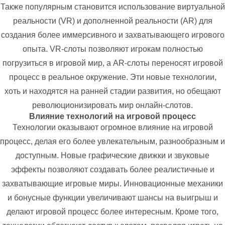
Также популярным становится использование виртуальной
реальности (VR) и дополненной реальности (AR) для
создания более иммерсивного и захватывающего игрового
опыта. VR-слоты позволяют игрокам полностью
погрузиться в игровой мир, а AR-слоты переносят игровой
процесс в реальное окружение. Эти новые технологии,
хоть и находятся на ранней стадии развития, но обещают
революционизировать мир онлайн-слотов.
Влияние технологий на игровой процесс
Технологии оказывают огромное влияние на игровой
процесс, делая его более увлекательным, разнообразным и
доступным. Новые графические движки и звуковые
эффекты позволяют создавать более реалистичные и
захватывающие игровые миры. Инновационные механики
и бонусные функции увеличивают шансы на выигрыш и
делают игровой процесс более интересным. Кроме того,