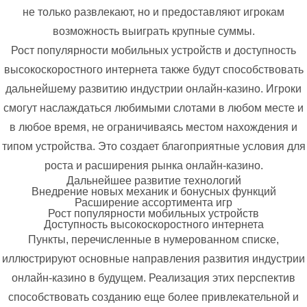
не только развлекают, но и предоставляют игрокам
возможность выиграть крупные суммы.
Рост популярности мобильных устройств и доступность
высокоскоростного интернета также будут способствовать
дальнейшему развитию индустрии онлайн-казино. Игроки
смогут наслаждаться любимыми слотами в любом месте и
в любое время, не ограничиваясь местом нахождения и
типом устройства. Это создает благоприятные условия для
роста и расширения рынка онлайн-казино.
Дальнейшее развитие технологий
Внедрение новых механик и бонусных функций
Расширение ассортимента игр
Рост популярности мобильных устройств
Доступность высокоскоростного интернета
Пункты, перечисленные в нумерованном списке,
иллюстрируют основные направления развития индустрии
онлайн-казино в будущем. Реализация этих перспектив
способствовать созданию еще более привлекательной и