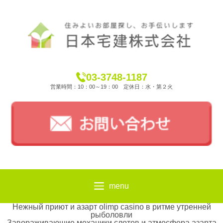
03-3748-1187
営業時間：10：00～19：00 定休日：水・第２火
menu
Нежный приют и азарт olimp casino в ритме утренней
рыболовли
Завораживающие механики слотов и атмосфера азарта