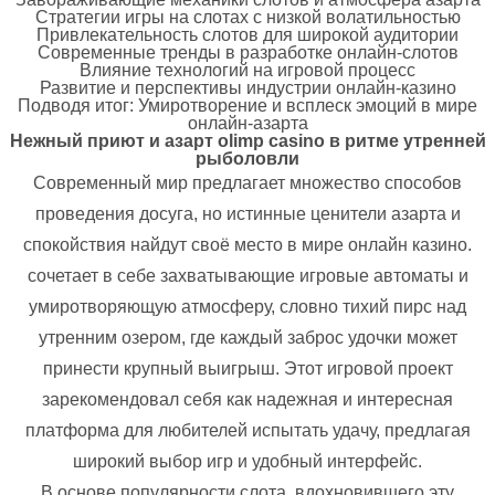
Стратегии игры на слотах с низкой волатильностью
Привлекательность слотов для широкой аудитории
Современные тренды в разработке онлайн-слотов
Влияние технологий на игровой процесс
Развитие и перспективы индустрии онлайн-казино
Подводя итог: Умиротворение и всплеск эмоций в мире
онлайн-азарта
Нежный приют и азарт olimp casino в ритме утренней
рыболовли
Современный мир предлагает множество способов
проведения досуга, но истинные ценители азарта и
спокойствия найдут своё место в мире онлайн казино.
сочетает в себе захватывающие игровые автоматы и
умиротворяющую атмосферу, словно тихий пирс над
утренним озером, где каждый заброс удочки может
принести крупный выигрыш. Этот игровой проект
зарекомендовал себя как надежная и интересная
платформа для любителей испытать удачу, предлагая
широкий выбор игр и удобный интерфейс.
В основе популярности слота, вдохновившего эту