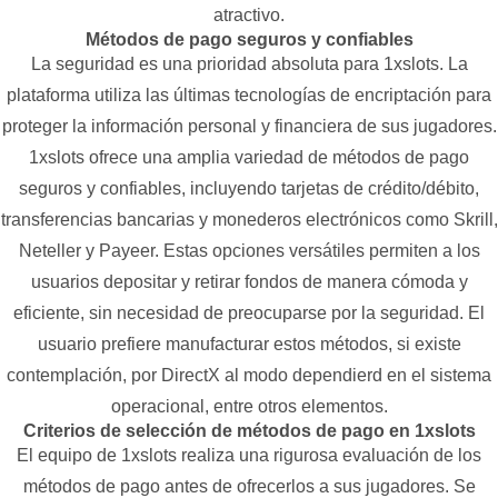
atractivo.
Métodos de pago seguros y confiables
La seguridad es una prioridad absoluta para 1xslots. La
plataforma utiliza las últimas tecnologías de encriptación para
proteger la información personal y financiera de sus jugadores.
1xslots ofrece una amplia variedad de métodos de pago
seguros y confiables, incluyendo tarjetas de crédito/débito,
transferencias bancarias y monederos electrónicos como Skrill,
Neteller y Payeer. Estas opciones versátiles permiten a los
usuarios depositar y retirar fondos de manera cómoda y
eficiente, sin necesidad de preocuparse por la seguridad. El
usuario prefiere manufacturar estos métodos, si existe
contemplación, por DirectX al modo dependierd en el sistema
operacional, entre otros elementos.
Criterios de selección de métodos de pago en 1xslots
El equipo de 1xslots realiza una rigurosa evaluación de los
métodos de pago antes de ofrecerlos a sus jugadores. Se