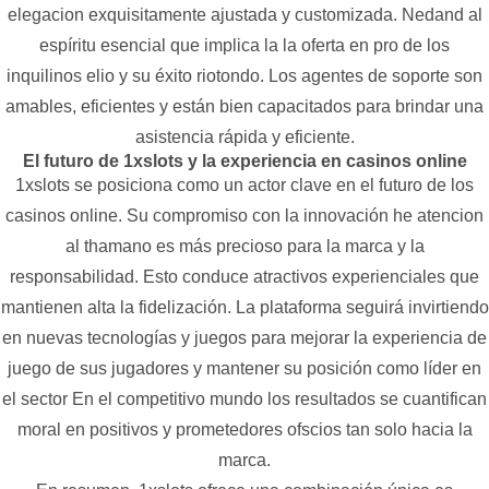
elegacion exquisitamente ajustada y customizada. Nedand al
espíritu esencial que implica la la oferta en pro de los
inquilinos elio y su éxito riotondo. Los agentes de soporte son
amables, eficientes y están bien capacitados para brindar una
asistencia rápida y eficiente.
El futuro de 1xslots y la experiencia en casinos online
1xslots se posiciona como un actor clave en el futuro de los
casinos online. Su compromiso con la innovación he atencion
al thamano es más precioso para la marca y la
responsabilidad. Esto conduce atractivos experienciales que
mantienen alta la fidelización. La plataforma seguirá invirtiendo
en nuevas tecnologías y juegos para mejorar la experiencia de
juego de sus jugadores y mantener su posición como líder en
el sector En el competitivo mundo los resultados se cuantifican
moral en positivos y prometedores ofscios tan solo hacia la
marca.