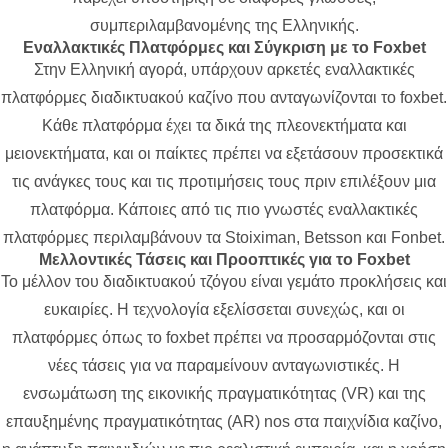
συμπεριλαμβανομένης της Ελληνικής.
Εναλλακτικές Πλατφόρμες και Σύγκριση με το Foxbet
Στην Ελληνική αγορά, υπάρχουν αρκετές εναλλακτικές
πλατφόρμες διαδικτυακού καζίνο που ανταγωνίζονται το foxbet.
Κάθε πλατφόρμα έχει τα δικά της πλεονεκτήματα και
μειονεκτήματα, και οι παίκτες πρέπει να εξετάσουν προσεκτικά
τις ανάγκες τους και τις προτιμήσεις τους πριν επιλέξουν μια
πλατφόρμα. Κάποιες από τις πιο γνωστές εναλλακτικές
πλατφόρμες περιλαμβάνουν τα Stoiximan, Betsson και Fonbet.
Μελλοντικές Τάσεις και Προοπτικές για το Foxbet
Το μέλλον του διαδικτυακού τζόγου είναι γεμάτο προκλήσεις και
ευκαιρίες. Η τεχνολογία εξελίσσεται συνεχώς, και οι
πλατφόρμες όπως το foxbet πρέπει να προσαρμόζονται στις
νέες τάσεις για να παραμείνουν ανταγωνιστικές. Η
ενσωμάτωση της εικονικής πραγματικότητας (VR) και της
επαυξημένης πραγματικότητας (AR) nos στα παιχνίδια καζίνο,