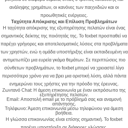
ανάληψης χρημάτων, οι κανόνες των παιχνιδιών και οι
προωθητικές ενέργειες.
Ταχύτητα Απόκρισης και Επίλυση Προβλημάτων
Η ταχύτητα απόκρισης της εξυπηρέτησης πελατών είναι ένας
σημαντικός δείκτης της ποιότητάς της. Το foxbet προσπαθεί να
παρέχει γρήγορες και αποτελεσματικές λύσεις στα προβλήματα
των χρηστών, ενώ η ομάδα υποστήριξης είναι εκπαιδευμένη να
αντιμετωπίζει μια ευρεία γκάμα θεμάτων. Σε περιπτώσεις πιο
σύνθετων προβλημάτων, το foxbet μπορεί να χρειαστεί λίγο
περισσότερο χρόνο για να βρει μια οριστική λύση, αλλά πάντα
ενημερώνει τους χρήστες για την πρόοδο της έρευνας.
Ζωντανό Chat: Η άμεση επικοινωνία με έναν εκπρόσωπο της
εξυπηρέτησης πελατών.
Email: Αποστολή email με το πρόβλημά σας και αναμονή
απάντησης.
Τηλέφωνο: Άμεση επικοινωνία μέσω τηλεφώνου για άμεση
βοήθεια.
Η γλώσσα επικοινωνίας είναι επίσης σημαντική. Το foxbet
παρέχει υποστήριξη σε διάφορες γλώσσες,