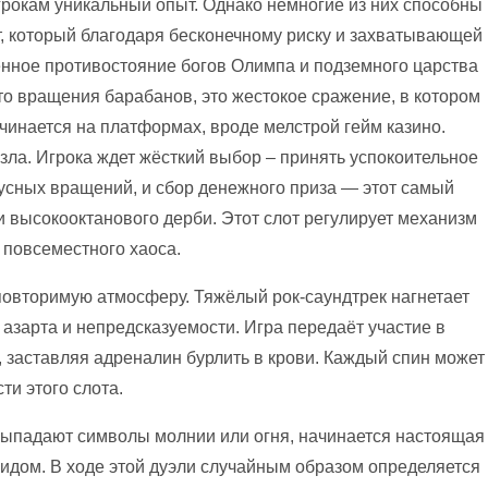
рокам уникальный опыт. Однако немногие из них способны
т, который благодаря бесконечному риску и захватывающей
ённое противостояние богов Олимпа и подземного царства
то вращения барабанов, это жестокое сражение, в котором
ачинается на платформах, вроде
мелстрой гейм казино
.
ла. Игрока ждет жёсткий выбор – принять успокоительное
усных вращений, и сбор денежного приза — этот самый
 высокооктанового дерби. Этот слот регулирует механизм
 повсеместного хаоса.
повторимую атмосферу. Тяжёлый рок-саундтрек нагнетает
зарта и непредсказуемости. Игра передаёт участие в
 заставляя адреналин бурлить в крови. Каждый спин может
ти этого слота.
 выпадают символы молнии или огня, начинается настоящая
Аидом. В ходе этой дуэли случайным образом определяется