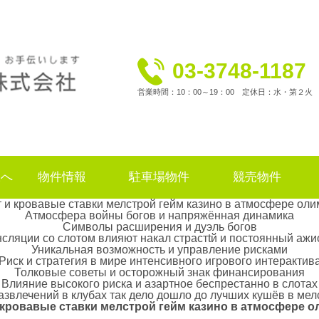
03-3748-1187
営業時間：10：00～19：00 定休日：水・第２火
様へ
物件情報
駐車場物件
競売物件
 и кровавые ставки мелстрой гейм казино в атмосфере оли
Атмосфера войны богов и напряжённая динамика
Символы расширения и дуэль богов
сляции со слотом влияют накал страстtй и постоянный аж
Уникальная возможность и управление рисками
Риск и стратегия в мире интенсивного игрового интерактив
Толковые советы и осторожный знак финансирования
Влияние высокого риска и азартное беспрестанно в слотах
звлечений в клубах так дело дошло до лучших кушёв в мел
 кровавые ставки мелстрой гейм казино в атмосфере о