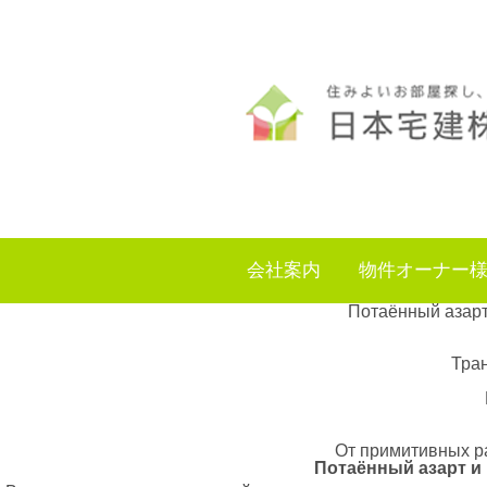
会社案内
物件オーナー
Потаённый азарт
Тран
От примитивных ра
Потаённый азарт и