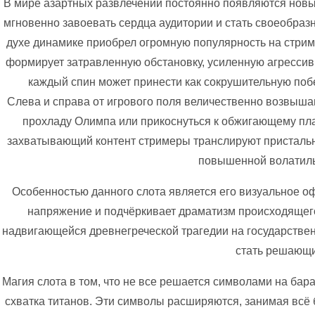
В мире азартных развлечений постоянно появляются новы
мгновенно завоевать сердца аудитории и стать своеобраз
духе динамике приобрел огромную популярность на стрим
формирует затравленную обстановку, усиленную агрессивн
каждый спин может принести как сокрушительную побе
Слева и справа от игрового поля величественно возвыша
прохладу Олимпа или прикоснуться к обжигающему пла
захватывающий контент стримеры транслируют пристальны
повышенной волатильн
Особенностью данного слота является его визуальное о
напряжение и подчёркивает драматизм происходящего
надвигающейся древнегреческой трагедии на государствен
стать решающим
Магия слота в том, что не все решается символами на ба
схватка титанов. Эти символы расширяются, занимая всё 