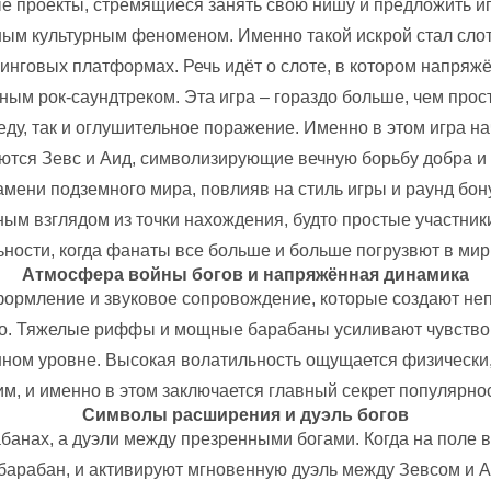
е проекты, стремящиеся занять свою нишу и предложить иг
ным культурным феноменом. Именно такой искрой стал сло
инговых платформах. Речь идёт о слоте, в котором напряж
ым рок-саундтреком. Эта игра – гораздо больше, чем прос
ду, так и оглушительное поражение. Именно в этом игра н
ются Зевс и Аид, символизирующие вечную борьбу добра и з
мени подземного мира, повлияв на стиль игры и раунд бон
м взглядом из точки нахождения, будто простые участники
ости, когда фанаты все больше и больше погрузвют в мир
Атмосфера войны богов и напряжённая динамика
формление и звуковое сопровождение, которые создают не
. Тяжелые риффы и мощные барабаны усиливают чувство а
ном уровне. Высокая волатильность ощущается физически,
, и именно в этом заключается главный секрет популярнос
Символы расширения и дуэль богов
рабанах, а дуэли между презренными богами. Когда на поле
барабан, и активируют мгновенную дуэль между Зевсом и 