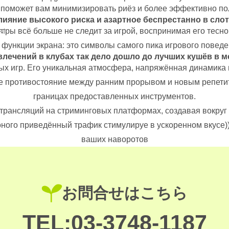
поможет вам минимизировать риёз и более эффективно пол
лияние высокого риска и азартное беспрестанно в слот
য়াры всё больше не следит за игрой, воспринимая его тесн
 функции экрана: это символы самого пика игрового поведе
лечений в клубах так дело дошло до лучших кушёв в м
ных игр. Его уникальная атмосфера, напряжённая динамика
е противостояние между ранним прорывом и новым репетитор
границах предоставленных инструментов.
я трансляций на стриминговых платформах, создавая вокру
ного приведённый трафик стимулируе в ускоренном вкусе))
ваших наворотов
お問合せはこちら
TEL:03-3748-1187