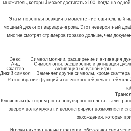
множитель, который может достигать x100. Когда на одн
Эта мгновенная реакция в моменте - истощительный им
мощный джек-пот варвара-игрока. Этот невероятный драй
многие смотрят стримеров гораздо дольше, чем докумен
Зевс
Символ молнии, расширение и активация ду
Аид
Символ огня, расширение и активация дуэл
Скаттер
Активация бонусной игры
Дикий символ
Заменяет другие символы, кроме скаттера
Разнообразие функций и возможностей делает геймпле
та
Трансл
Ключевым фактором роста популярности слота стали тран
зверем волку кружат, и демонстрируют возможности с
захождения, которая пр
Игроки находят новые стратегии, обсуждают свои успех