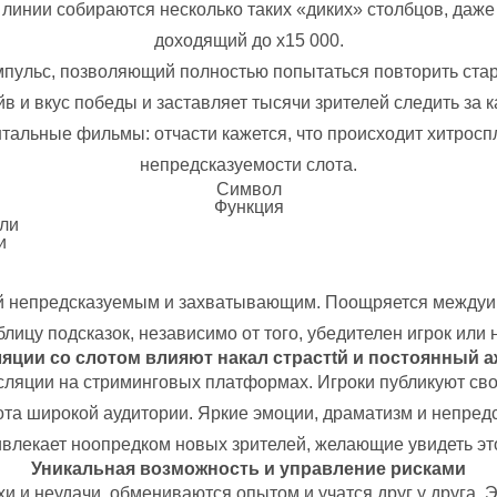
ой линии собираются несколько таких «диких» столбцов, д
доходящий до x15 000.
пульс, позволяющий полностью попытаться повторить стары
в и вкус победы и заставляет тысячи зрителей следить за 
тальные фильмы: отчасти кажется, что происходит хитрос
непредсказуемости слота.
Символ
Функция
эли
и
й непредсказуемым и захватывающим. Поощряется междуиг
блицу подсказок, независимо от того, убедителен игрок или н
яции со слотом влияют накал страстtй и постоянный 
сляции на стриминговых платформах. Игроки публикуют сво
лота широкой аудитории. Яркие эмоции, драматизм и непре
ивлекает ноопредком новых зрителей, желающие увидеть это
Уникальная возможность и управление рисками
и и неудачи, обмениваются опытом и учатся друг у друга. Э