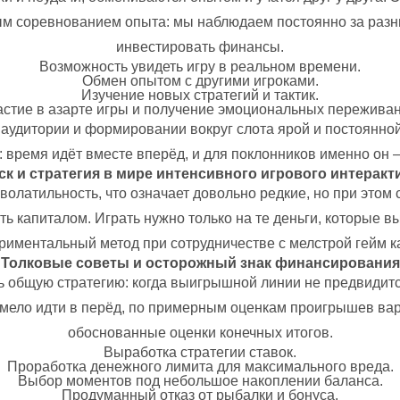
ным соревнованием опыта: мы наблюдаем постоянно за раз
инвестировать финансы.
Возможность увидеть игру в реальном времени.
Обмен опытом с другими игроками.
Изучение новых стратегий и тактик.
астие в азарте игры и получение эмоциональных переживан
аудитории и формировании вокруг слота ярой и постоянно
 время идёт вместе вперёд, и для поклонников именно он 
ск и стратегия в мире интенсивного игрового интеракт
 волатильность, что означает довольно редкие, но при это
ь капиталом. Играть нужно только на те деньги, которые 
риментальный метод при сотрудничестве с мелстрой гейм к
Толковые советы и осторожный знак финансирования
ь общую стратегию: когда выигрышной линии не предвидитс
и смело идти в перёд, по примерным оценкам проигрышев вар
обоснованные оценки конечных итогов.
Выработка стратегии ставок.
Проработка денежного лимита для максимального вреда.
Выбор моментов под небольшое накоплении баланса.
Продуманный отказ от рыбалки и бонуса.