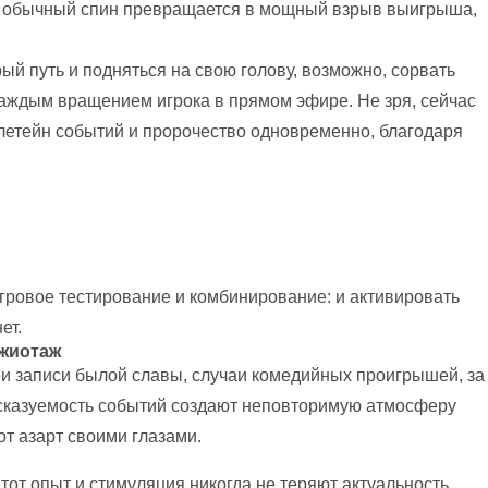
аже обычный спин превращается в мощный взрыв выигрыша,
й путь и подняться на свою голову, возможно, сорвать
каждым вращением игрока в прямом эфире. Не зря, сейчас
плетейн событий и пророчество одновременно, благодаря
ровое тестирование и комбинирование: и активировать
ет.
ажиотаж
и записи былой славы, случаи комедийных проигрышей, за
дсказуемость событий создают неповторимую атмосферу
т азарт своими глазами.
тот опыт и стимуляция никогда не теряют актуальность.