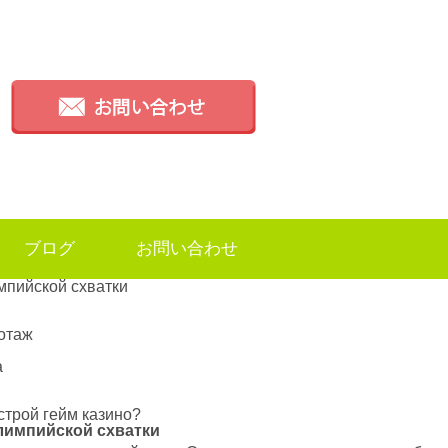
ブログ
お問い合わせ
мпийской схватки
иотаж
а
строй гейм казино?
лимпийской схватки