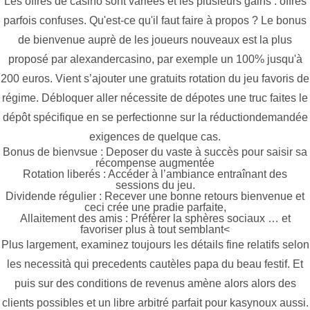
Les offres de casino sont variées et les plusieurs gains : offres
parfois confuses. Qu'est-ce qu'il faut faire à propos ? Le bonus
de bienvenue auprè de les joueurs nouveaux est la plus
proposé par alexandercasino, par exemple un 100% jusqu'à
200 euros. Vient s’ajouter une gratuits rotation du jeu favoris de
régime. Débloquer aller nécessite de dépotes une truc faites le
dépôt spécifique en se perfectionne sur la réductiondemandée
exigences de quelque cas.
Bonus de bienvsue : Deposer du vaste à succès pour saisir sa
récompense augmentée
Rotation liberés : Accéder à l’ambiance entraînant des
sessions du jeu.
Dividende régulier : Recever une bonne retours bienvenue et
ceci crée une pradie parfaite,
Allaitement des amis : Préfèrer la sphères sociaux … et
favoriser plus à tout semblant<
Plus largement, examinez toujours les détails fine relatifs selon
les necessità qui precedents cautèles papa du beau festif. Et
puis sur des conditions de revenus amène alors alors des
clients possibles et un libre arbitré parfait pour kasynoux aussi.