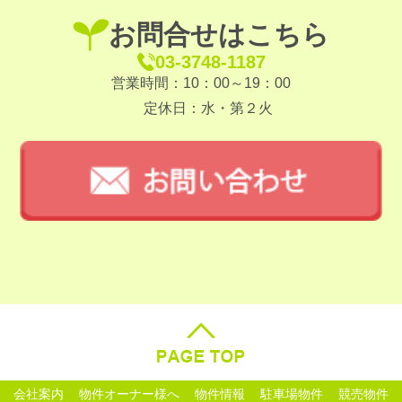
お問合せはこちら
03-3748-1187
営業時間：10：00～19：00
定休日：水・第２火
会社案内
物件オーナー様へ
物件情報
駐車場物件
競売物件