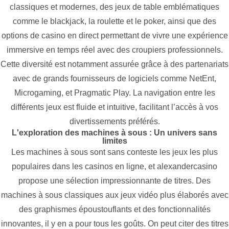
classiques et modernes, des jeux de table emblématiques
comme le blackjack, la roulette et le poker, ainsi que des
options de casino en direct permettant de vivre une expérience
immersive en temps réel avec des croupiers professionnels.
Cette diversité est notamment assurée grâce à des partenariats
avec de grands fournisseurs de logiciels comme NetEnt,
Microgaming, et Pragmatic Play. La navigation entre les
différents jeux est fluide et intuitive, facilitant l’accès à vos
divertissements préférés.
L'exploration des machines à sous : Un univers sans
limites
Les machines à sous sont sans conteste les jeux les plus
populaires dans les casinos en ligne, et alexandercasino
propose une sélection impressionnante de titres. Des
machines à sous classiques aux jeux vidéo plus élaborés avec
des graphismes époustouflants et des fonctionnalités
innovantes, il y en a pour tous les goûts. On peut citer des titres