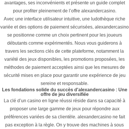
avantages, ses inconvénients et présente un guide complet
pour profiter pleinement de l’offre alexandercasino.
Avec une interface utilisateur intuitive, une ludothèque riche
variée et des options de paiement sécurisées,
alexandercasino
se positionne comme un choix pertinent pour les joueurs
débutants comme expérimentés. Nous vous guiderons à
travers les sections clés de cette plateforme, notamment la
variété des jeux disponibles, les promotions proposées, les
méthodes de paiement acceptées ainsi que les mesures de
sécurité mises en place pour garantir une expérience de jeu
sereine et responsable.
Les fondations solide du succès d'alexandercasino : Une
offre de jeu diversifiée
La clé d’un casino en ligne réussi réside dans sa capacité à
proposer une large gamme de jeux pour répondre aux
préférences variées de sa clientèle. alexandercasino ne fait
pas exception à la règle. On y trouve des machines à sous