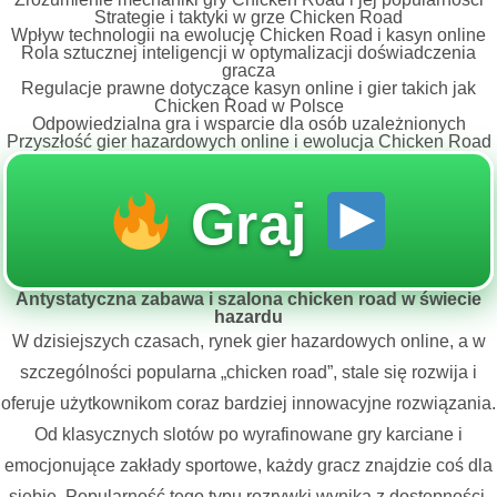
Strategie i taktyki w grze Chicken Road
Wpływ technologii na ewolucję Chicken Road i kasyn online
Rola sztucznej inteligencji w optymalizacji doświadczenia
gracza
Regulacje prawne dotyczące kasyn online i gier takich jak
Chicken Road w Polsce
Odpowiedzialna gra i wsparcie dla osób uzależnionych
Przyszłość gier hazardowych online i ewolucja Chicken Road
Graj
Antystatyczna zabawa i szalona chicken road w świecie
hazardu
W dzisiejszych czasach, rynek gier hazardowych online, a w
szczególności popularna „chicken road”, stale się rozwija i
oferuje użytkownikom coraz bardziej innowacyjne rozwiązania.
Od klasycznych slotów po wyrafinowane gry karciane i
emocjonujące zakłady sportowe, każdy gracz znajdzie coś dla
siebie. Popularność tego typu rozrywki wynika z dostępności,