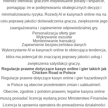
również oferować graczom indywidualne porady i wsparcie,
pomagając im w podejmowaniu strategicznych decyzji i
minimalizowaniu ryzyka. Rozwój AI w kasynach online ma na
celu poprawę jakości doświadczenia gracza, zwiększenie jego
zaangażowania i zapewnienie odpowiedzialnej gry.
Personalizacja oferty gier
Wykrywanie oszustw
Monitorowanie transakcji
Zapewnienie bezpieczeństwa danych
Wykorzystanie AI w kasynach online to obiecująca tendencja,
która ma potencjał do znaczącej poprawy jakości usług i
zwiększenia satysfakcji graczy.
Regulacje prawne dotyczące kasyn online i gier takich jak
Chicken Road w Polsce
Regulacje prawne dotyczące kasyn online i gier hazardowych
w Polsce są obecnie przedmiotem zmian i uaktualnień.
Obecnie, zgodnie z polskim prawem, legalne kasyna online
muszą posiadać licencję wydaną przez Ministerstwo Finansów.
Licencja ta uprawnia operatora do prowadzenia działalności