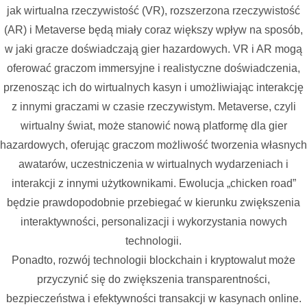
jak wirtualna rzeczywistość (VR), rozszerzona rzeczywistość
(AR) i Metaverse będą miały coraz większy wpływ na sposób,
w jaki gracze doświadczają gier hazardowych. VR i AR mogą
oferować graczom immersyjne i realistyczne doświadczenia,
przenosząc ich do wirtualnych kasyn i umożliwiając interakcję
z innymi graczami w czasie rzeczywistym. Metaverse, czyli
wirtualny świat, może stanowić nową platformę dla gier
hazardowych, oferując graczom możliwość tworzenia własnych
awatarów, uczestniczenia w wirtualnych wydarzeniach i
interakcji z innymi użytkownikami. Ewolucja „chicken road”
będzie prawdopodobnie przebiegać w kierunku zwiększenia
interaktywności, personalizacji i wykorzystania nowych
technologii.
Ponadto, rozwój technologii blockchain i kryptowalut może
przyczynić się do zwiększenia transparentności,
bezpieczeństwa i efektywności transakcji w kasynach online.