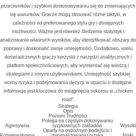
przeciwników i szybkim dostosowywaniu się do zmieniających
się warunków. Gracze mogą stosować różne taktyki, w
zależności od preferowanego stylu gry i dostępnych
możliwości. Ważne jest również śledzenie statystyk i
analizowanie własnych wyników, aby identyfikować obszary do
poprawy i doskonalić swoje umiejętności. Dodatkowo, wielu
doświadczonych graczy korzysta z narzędzi analitycznych i
platform społecznościowych, aby wymieniać się wiedzą i
strategiami z innymi użytkownikami. Umiejętność szybkiej
oceny ryzyka i podejmowania decyzji w oparciu o dostępne
informacje jest kluczowa do osiągnięcia sukcesu w „chicken
road”.
Strategia
Opis
Poziom Trudności
Polega na częstym dokonywaniu
Agresywna
ryzykownych zakładów
Wysoki
Oparty na ostrożnym podejściu i
Konserwatywna
minimalizowaniu ryzyka
Niski