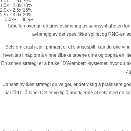
1.0x - 1.5x
5%
1.5x - 2.0x
10%
2.0x - 2.5x
15%
2.5x - 3.0x
20%
3.0x+
30%+
Tabellen over gir en grov estimering av sannsynligheten for
avhengig av det spesifikke spillet og RNG-en som
Selv om crash-spill primært er et sjansespill, kan du øke vin
hvert tap i håp om å vinne tilbake tapene dine og oppnå en lite
En annen strategi er å bruke "D'Alembert"-systemet, hvor du øk
ag
Uansett hvilken strategi du velger, er det viktig å praktisere god
har råd til å tape. Det er viktig å anerkjenne at selv med en sol