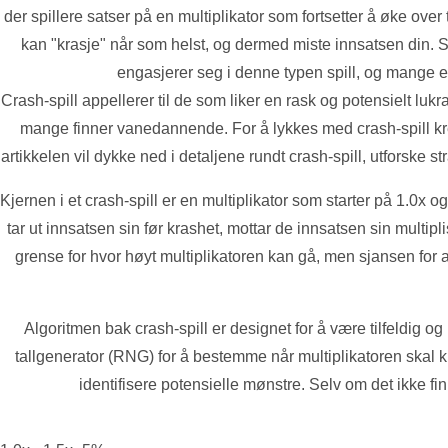
der spillere satser på en multiplikator som fortsetter å øke over 
kan "krasje" når som helst, og dermed miste innsatsen din. S
engasjerer seg i denne typen spill, og mange e
Crash-spill appellerer til de som liker en rask og potensielt lu
mange finner vanedannende. For å lykkes med crash-spill krev
artikkelen vil dykke ned i detaljene rundt crash-spill, utforske s
Kjernen i et crash-spill er en multiplikator som starter på 1.0x o
tar ut innsatsen sin før krashet, mottar de innsatsen sin multipl
grense for hvor høyt multiplikatoren kan gå, men sjansen for a
Algoritmen bak crash-spill er designet for å være tilfeldig og
tallgenerator (RNG) for å bestemme når multiplikatoren skal kr
identifisere potensielle mønstre. Selv om det ikke fi