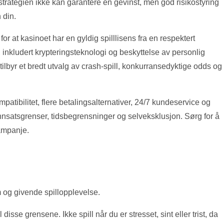
trategien ikke kan garantere en gevinst, men god risikostyring
 din.
for at kasinoet har en gyldig spilllisens fra en respektert
inkludert krypteringsteknologi og beskyttelse av personlig
tilbyr et bredt utvalg av crash-spill, konkurransedyktige odds og
patibilitet, flere betalingsalternativer, 24/7 kundeservice og
innsatsgrenser, tidsbegrensninger og selveksklusjon. Sørg for å
kampanje.
m og givende spillopplevelse.
sse grensene. Ikke spill når du er stresset, sint eller trist, da