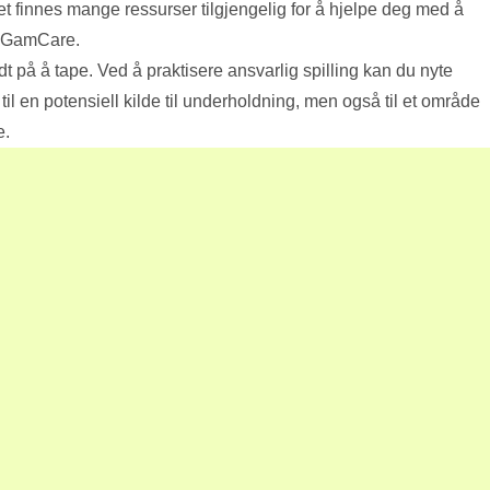
 Det finnes mange ressurser tilgjengelig for å hjelpe deg med å
g GamCare.
t på å tape. Ved å praktisere ansvarlig spilling kan du nyte
il en potensiell kilde til underholdning, men også til et område
e.