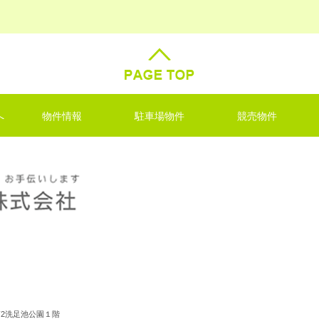
へ
物件情報
駐車場物件
競売物件
ル第2洗足池公園１階