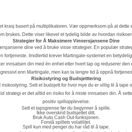
 et krasj basert på multiplikatoren. Vær oppmerksom på at dette 
 brukes. Dette viser likevel et tydelig bilde av hvordan risiko
Strategier for Å Maksimere Vinnersjansene Dine
nersjansene dine ved å bruke visse strategier. En populær strateg
n fortjeneste. Imidlertid krever Martingale-systemet en betydeli
er innsatsen din med én enhet etter hvert tap og reduserer den
gressivt enn Martingale, men kan ta lengre tid å oppnå fortjenes
Risikostyring og Budsjetttering
 risikostyring. Sett et budsjett for hvor mye du er villig til å tap
id strategi er det alltid en risiko for å miste innsatsen din. Å sett
positiv spillopplevelse.
Sett et tapsgrense før du begynner å spille.
Ikke overskrid budsjettet ditt.
Bruk Auto Cash Out-funksjonen.
Forstå spillets volatilitet.
Spill kun med penger du har råd til å tape.