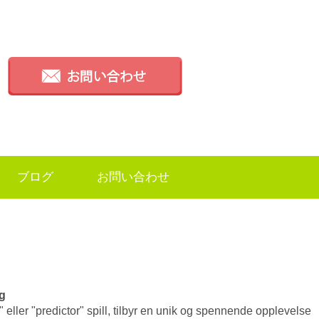
ブログ
お問い合わせ
g
 eller "predictor" spill, tilbyr en unik og spennende opplevelse