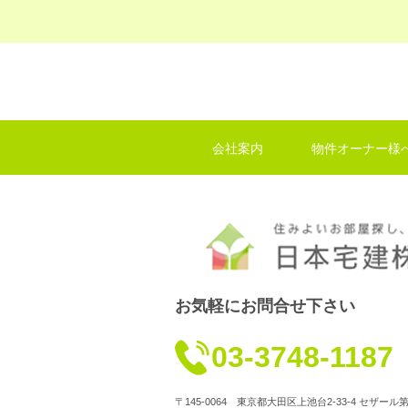
会社案内
物件オーナー様
お気軽にお問合せ下さい
03-3748-1187
〒145-0064 東京都大田区上池台2-33-4 セザー