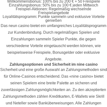
Willkommensbonus: 100% bis zu 200 € + 50 Freispiele
Einzahlungsbonus: 50% bis zu 100 € jeden Mittwoch
Freispiel-Aktionen: Regelmäßig wechselnde
Freispielangebote
Loyalitätsprogramm: Punkte sammeln und exklusive Vorteile
genießen
Das neun casino bietet ein umfangreiches Loyalitätsprogramm
zur Kundenbindung. Durch regelmäßiges Spielen und
Einzahlungen sammeln Spieler Punkte, die gegen
verschiedene Vorteile eingetauscht werden können, wie
beispielsweise Freispiele, Bonusgelder oder exklusive
Angebote.
Zahlungsoptionen und Sicherheit im nine casino
Sicherheit und eine große Auswahl an Zahlungsmethoden sind
für Online-Casinos entscheidend. Das «nine casino» bietet
seinen Spielern eine breite Palette an sicheren und
zuverlässigen Zahlungsmöglichkeiten an. Zu den akzeptierten
Zahlungsmethoden zählen Kreditkarten, E-Wallets wie Skrill
und Neteller sowie Banküberweisungen. Alle Zahlungen