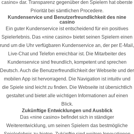
casino» dar. Transparenz gegenüber den Spielern hat oberste
Priorität bei sämtlichen Procedere.
Kundenservice und Benutzerfreundlichkeit des nine
casino
Ein guter Kundenservice ist entscheidend für ein positives
Spielerlebnis. Das «nine casino» bietet seinen Spielern einen
rund um die Uhr verfügbaren Kundenservice an, der per E-Mail,
Live-Chat und Telefon erreichbar ist. Die Mitarbeiter des
Kundenservice sind freundlich, kompetent und sprechen
Deutsch. Auch die Benutzerfreundlichkeit der Webseite und der
mobilen App ist hervorragend. Die Navigation ist intuitiv und
die Spiele sind leicht zu finden. Die Webseite ist übersichtlich
gestaltet und bietet alle wichtigen Informationen auf einen
Blick.
Zukünftige Entwicklungen und Ausblick
Das «nine casino» befindet sich in ständiger
Weiterentwicklung, um seinen Spielern das bestmögliche
Spielerlebnis zu bieten. Zukünftig sind weitere Innovationen