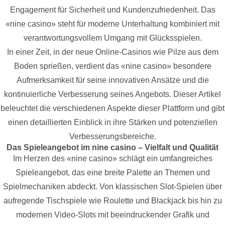
Engagement für Sicherheit und Kundenzufriedenheit. Das
«nine casino» steht für moderne Unterhaltung kombiniert mit
verantwortungsvollem Umgang mit Glücksspielen.
In einer Zeit, in der neue Online-Casinos wie Pilze aus dem
Boden sprießen, verdient das «
nine casino
» besondere
Aufmerksamkeit für seine innovativen Ansätze und die
kontinuierliche Verbesserung seines Angebots. Dieser Artikel
beleuchtet die verschiedenen Aspekte dieser Plattform und gibt
einen detaillierten Einblick in ihre Stärken und potenziellen
Verbesserungsbereiche.
Das Spieleangebot im nine casino – Vielfalt und Qualität
Im Herzen des «nine casino» schlägt ein umfangreiches
Spieleangebot, das eine breite Palette an Themen und
Spielmechaniken abdeckt. Von klassischen Slot-Spielen über
aufregende Tischspiele wie Roulette und Blackjack bis hin zu
modernen Video-Slots mit beeindruckender Grafik und