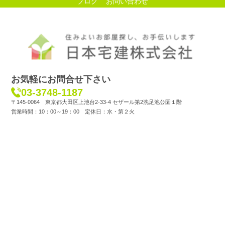
ブログ
お問い合わせ
お気軽にお問合せ下さい
03-3748-1187
〒145-0064 東京都大田区上池台2-33-4 セザール第2洗足池公園１階
営業時間：10：00～19：00 定休日：水・第２火