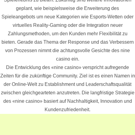
geplant, wie beispielsweise die Erweiterung des
Spieleangebots um neue Kategorien wie Esports-Wetten oder
virtuelles Reality-Gaming oder die Integration neuer
Zahlungsmethoden, um den Kunden mehr Flexibilität zu
bieten. Gerade das Thema der Response und das Verbessern
von Prozessen nimmt die achtungsvolle Gesichte des nine
casino ein.
Die Entwicklung des «nine casino» verspricht aufregende
Zeiten für die zukünftige Community. Ziel ist es einen Namen in
der Online-Welt zu Establishment und Leaderschaftsqualität
zwischen gleichgearteten anzutreten. Die langfristige Strategie
des «nine casino» basiert auf Nachhaltigkeit, Innovation und
Kundenzufriedenheit.