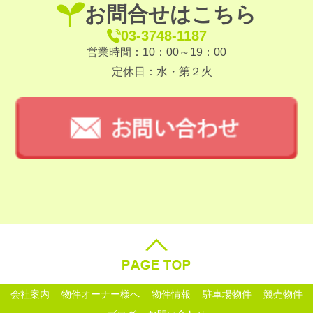
お問合せはこちら
03-3748-1187
営業時間：10：00～19：00
定休日：水・第２火
会社案内
物件オーナー様へ
物件情報
駐車場物件
競売物件