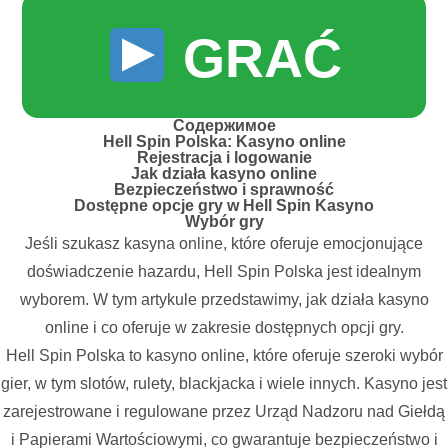
GRAĆ
Содержимое
Hell Spin Polska: Kasyno online
Rejestracja i logowanie
Jak działa kasyno online
Bezpieczeństwo i sprawność
Dostępne opcje gry w Hell Spin Kasyno
Wybór gry
Jeśli szukasz kasyna online, które oferuje emocjonujące
doświadczenie hazardu, Hell Spin Polska jest idealnym
wyborem. W tym artykule przedstawimy, jak działa kasyno
online i co oferuje w zakresie dostępnych opcji gry.
Hell Spin Polska to kasyno online, które oferuje szeroki wybór
gier, w tym slotów, rulety, blackjacka i wiele innych. Kasyno jest
zarejestrowane i regulowane przez Urząd Nadzoru nad Giełdą
i Papierami Wartościowymi, co gwarantuje bezpieczeństwo i