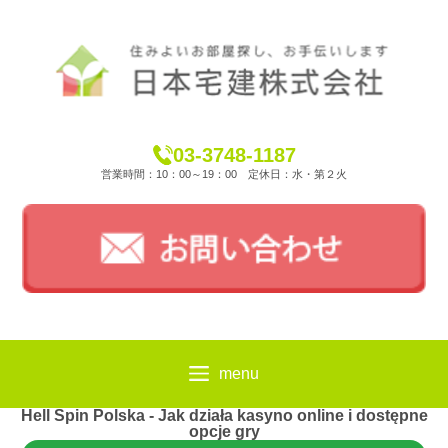
03-3748-1187
営業時間：10：00～19：00 定休日：水・第２火
menu
Hell Spin Polska - Jak działa kasyno online i dostępne
opcje gry