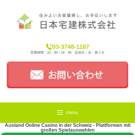
03-3748-1187
営業時間：10：00～19：00 定休日：水・第２火
menu
Ausland Online Casino in der Schweiz - Plattformen mit
großen Spielauswahlen