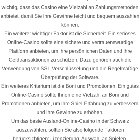
wichtig, dass das Casino eine Vielzahl an Zahlungsmethoden
anbietet, damit Sie Ihre Gewinne leicht und bequem auszahlen
können.
Ein weiterer wichtiger Faktor ist die Sicherheit. Ein seriöses
Online-Casino sollte eine sichere und vertrauenswürdige
Plattform anbieten, um Ihre persönlichen Daten und Ihre
Geldtransaktionen zu schützen. Dazu gehören auch die
Verwendung von SSL-Verschlüsselung und die Regelmäßige
Überprüfung der Software.
Ein weiteres Kriterium ist die Boni und Promotionen. Ein gutes
Online-Casino sollte Ihnen eine Vielzahl an Boni und
Promotionen anbieten, um Ihre Spiel-Erfahrung zu verbessern
und Ihre Gewinne zu erhöhen.
Um das beste Ausland-Online-Casino in der Schweiz
auszuwählen, sollten Sie also folgende Faktoren
berücksichtigen: Lizenzierung, Auswahl an Spielen,