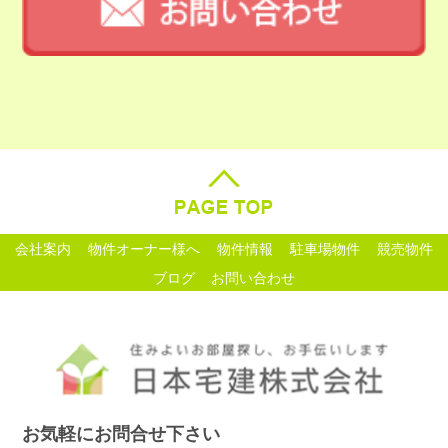
会社案内
物件オーナー様へ
物件情報
駐車場物件
競売物件
ブログ
お問い合わせ
お気軽にお問合せ下さい