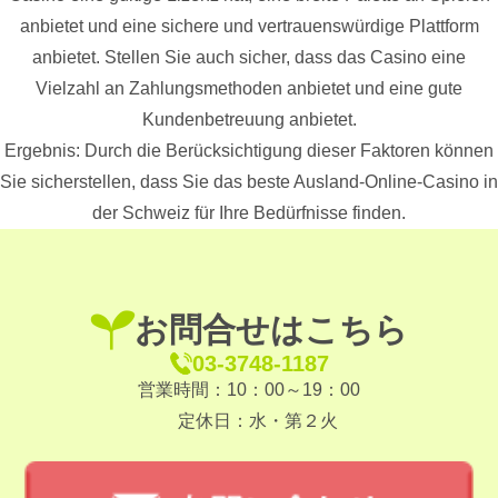
anbietet und eine sichere und vertrauenswürdige Plattform
anbietet. Stellen Sie auch sicher, dass das Casino eine
Vielzahl an Zahlungsmethoden anbietet und eine gute
Kundenbetreuung anbietet.
Ergebnis: Durch die Berücksichtigung dieser Faktoren können
Sie sicherstellen, dass Sie das beste Ausland-Online-Casino in
der Schweiz für Ihre Bedürfnisse finden.
お問合せはこちら
03-3748-1187
営業時間：10：00～19：00
定休日：水・第２火