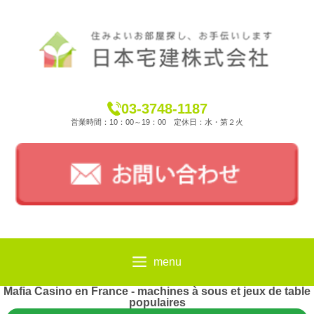
03-3748-1187
営業時間：10：00～19：00 定休日：水・第２火
menu
Mafia Casino en France - machines à sous et jeux de table
populaires