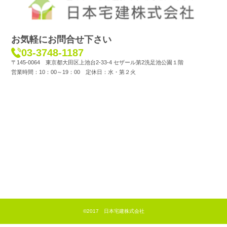
お気軽にお問合せ下さい
03-3748-1187
〒145-0064 東京都大田区上池台2-33-4 セザール第2洗足池公園１階
営業時間：10：00～19：00 定休日：水・第２火
©2017 日本宅建株式会社