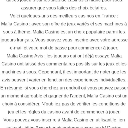
assurer que vous faites des choix éclairés.
Voici quelques-uns des meilleurs casinos en France :
Mafia Casino : avec son offre de jeux variés et ses machines à
sous à thème, Mafia Casino est un choix populaire parmi les
joueurs français. Vous pouvez vous inscrire avec votre adresse
e-mail et votre mot de passe pour commencer à jouer.
Mafia Casino Avis : les joueurs qui ont déjà essayé Mafia
Casino ont laissé des commentaires positifs sur les jeux et les
machines à sous. Cependant, il est important de noter que les
avis peuvent varier en fonction des expériences individuelles.
En résumé, si vous cherchez un endroit où vous pouvez passer
un moment agréable et gagner de l'argent, Mafia Casino est un
choix à considérer. N'oubliez pas de vérifier les conditions de
jeu et les règles du casino avant de commencer à jouer.
Vous pouvez vous inscrire à Mafia Casino en utilisant le lien
suivant : https://www.banetsportprogrammation.fr/ Casino