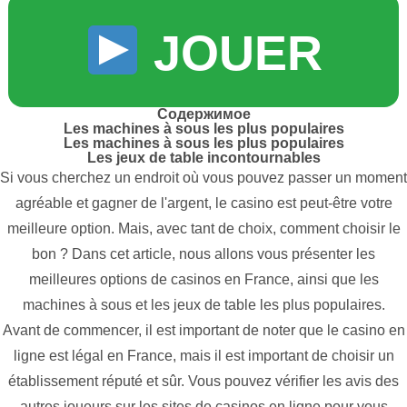
JOUER
Содержимое
Les machines à sous les plus populaires
Les machines à sous les plus populaires
Les jeux de table incontournables
Si vous cherchez un endroit où vous pouvez passer un moment
agréable et gagner de l'argent, le casino est peut-être votre
meilleure option. Mais, avec tant de choix, comment choisir le
bon ? Dans cet article, nous allons vous présenter les
meilleures options de casinos en France, ainsi que les
machines à sous et les jeux de table les plus populaires.
Avant de commencer, il est important de noter que le casino en
ligne est légal en France, mais il est important de choisir un
établissement réputé et sûr. Vous pouvez vérifier les avis des
autres joueurs sur les sites de casinos en ligne pour vous