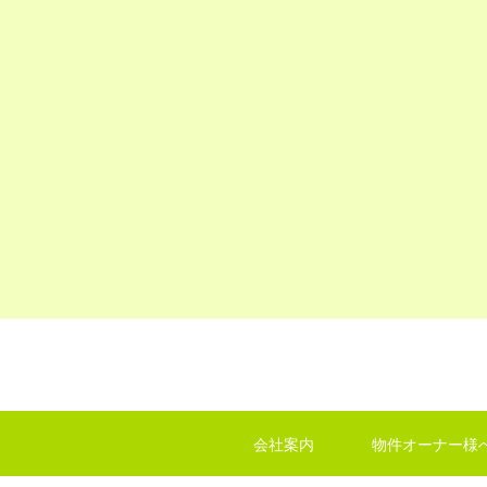
会社案内
物件オーナー様