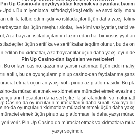
Pin Up Casino-da qeydiyyatdan keçmək və oyunlara baxım
r. Bu milyonlarca istifadəçiyi kəşf etdiyi və sevdikdiyi məhsul
 dili ilə tətbiq edilmişdir və istifadəçilər üçün daha yaxşı təlima
ərbaycanlılar üçün məşhur slotlar, live kimi vəziyyətlər, tarixi
, Azərbaycan istifadəçilərinin lazim edən hər bir xüsusiyyətləri il
stifadəçilər üçün sertifika və sertifikatlar təqdim olunur, bu da
in edilən bu xidmətlər, Azərbaycanlılar üçün daha yaxşı oyun de
Pin Up Casino-dan faydaları və nəticələri
rı. Bu onlayn casino, qazanma şansını artırmaq üçün ciddi mali
tırılabilir, bu da oyunçuların pin up casino-dan faydalanma şansını
ciət etmək üçün ən yaxşı yol - pinup az platformasıdır. Bu plat
asino-da müraciət etmək və xidmətlərə müraciət etmək əvəzinə pi
nçuların hesabları daha sert şifre ilə şifrələndirilir və məlumat
Up Casino-da oyunçuların müraciətlərini daha sürətli saxlaya bilə
ino-da oyunçuların xidmətlərə müraciət etmək üçün daha yaxşı 
üraciət etmək üçün pinup az platforması ilə daha yaxşı müraciə
 yeri verir. Pin Up Casino-da müraciət etmək və xidmətlərə mür
yaxşı seçimdir.