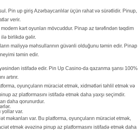
. Pin up giriş Azərbaycanlılar üçün rahat və sürətlidir. Pinup,
tlar verir.
 və modern kart oyunları mövcuddur. Pinap az tərəfindən təqdim
ə birlikdə gəlir.
 onların maliyyə məhsullarının güvənli olduğunu təmin edir. Pinap
neyimi təmin edir.
yyəsindən istifadə edir. Pin Up Casino-da qazanma şansı 100%
 artırır.
forma, oyunçuların müraciət etmək, xidmətləri təhlil etmək və
nup az platformasını istifadə etmək daha yaxşı seçimdir.
ları daha qorunurdur.
rlər.
yollar var.
t məkanları var. Bu platforma, oyunçuların müraciət etmək,
aciət etmək əvəzinə pinup az platformasını istifadə etmək daha