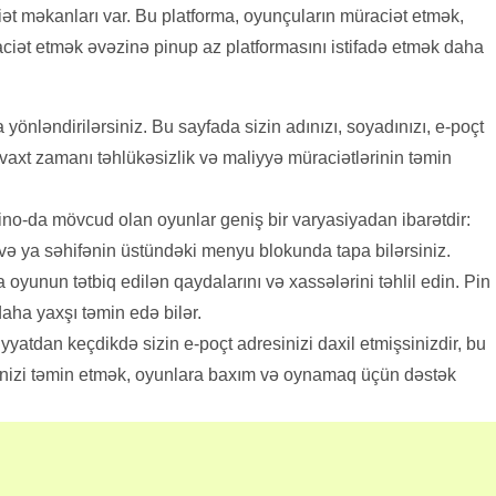
t məkanları var. Bu platforma, oyunçuların müraciət etmək,
aciət etmək əvəzinə pinup az platformasını istifadə etmək daha
önləndirilərsiniz. Bu sayfada sizin adınızı, soyadınızı, e-poçt
 vaxt zamanı təhlükəsizlik və maliyyə müraciətlərinin təmin
o-da mövcud olan oyunlar geniş bir varyasiyadan ibarətdir:
u və ya səhifənin üstündəki menyu blokunda tapa bilərsiniz.
unun tətbiq edilən qaydalarını və xassələrini təhlil edin. Pin
ha yaxşı təmin edə bilər.
atdan keçdikdə sizin e-poçt adresinizi daxil etmişsinizdir, bu
rinizi təmin etmək, oyunlara baxım və oynamaq üçün dəstək