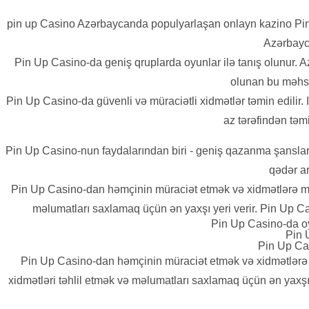
pin up
Casino Azərbaycanda populyarlaşan onlayn kazino Pin-Updi
Azərbaycan
Pin Up Casino-da geniş qruplarda oyunlar ilə tanış olunur. Az
olunan bu məhsul
Pin Up Casino-da güvenli və müraciətli xidmətlər təmin edilir. I
az tərəfindən təm
Pin Up Casino-nun faydalarından biri - geniş qazanma şansla
qədər ar
Pin Up Casino-dan həmçinin müraciət etmək və xidmətlərə müra
məlumatları saxlamaq üçün ən yaxşı yeri verir. Pin Up C
Pin Up Casino-da oyu
Pin 
Pin Up Cas
Pin Up Casino-dan həmçinin müraciət etmək və xidmətlərə m
xidmətləri təhlil etmək və məlumatları saxlamaq üçün ən yaxşı