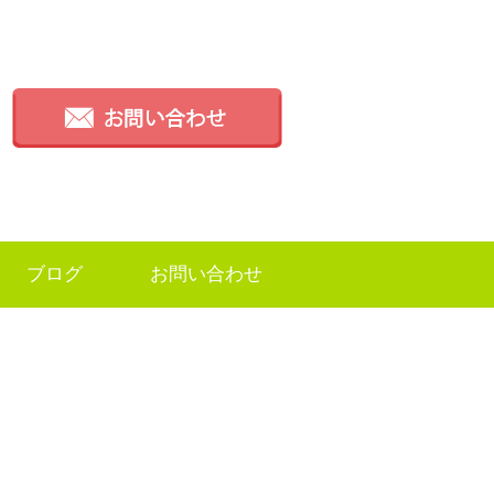
ブログ
お問い合わせ