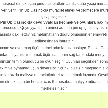
üraciət etmək üçün pinup az platforması ilə daha yaxşı müraciə
 yeri verir. Pin Up Casino-da müraciət etmək və xidmətlərə mür
yaxşı seçimdir.
Pin Up Casino-da qeydiyyatdan keçmək və oyunlara baxım
prosesdir. Qeydiyyat üçün birinci adımda pin up giriş sayfasına y
rmasında daxil etdiyiniz məlumatların doğru olmasının əhəmiyyəti
edilməsindən ibarətdir.
xım və oynamaq üçün birinci adımlarınız başlayır. Pin Up Casin
 Oyunların siyahısını izləmək üçün səhifənin sağ tərəfindəki meny
zin təmin olunduğu bir oyun seçin. Oyunları seçdikdən sonra oy
xım və oynamaq üçün dəyərsizdir, çünki bu sizin məqsədinizi da
arınızda maliyyə müraciətlərinizi təmin etmək lazımdır. Qeydiyy
əmin etmək üçün bir hesab açar. Bu hesabda maliyyə müraciətlə
mərhələsinizdir.