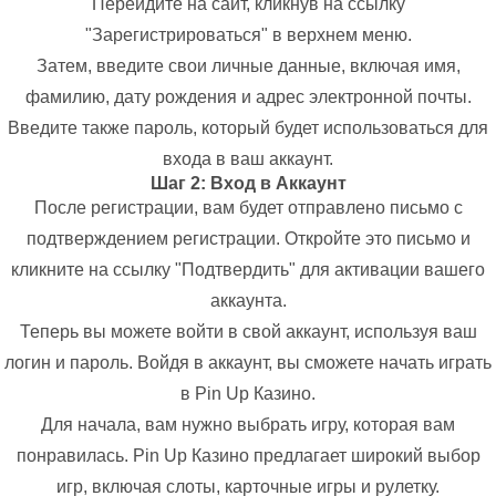
Перейдите на сайт, кликнув на ссылку
"Зарегистрироваться" в верхнем меню.
Затем, введите свои личные данные, включая имя,
фамилию, дату рождения и адрес электронной почты.
Введите также пароль, который будет использоваться для
входа в ваш аккаунт.
Шаг 2: Вход в Аккаунт
После регистрации, вам будет отправлено письмо с
подтверждением регистрации. Откройте это письмо и
кликните на ссылку "Подтвердить" для активации вашего
аккаунта.
Теперь вы можете войти в свой аккаунт, используя ваш
логин и пароль. Войдя в аккаунт, вы сможете начать играть
в Pin Up Казино.
Для начала, вам нужно выбрать игру, которая вам
понравилась. Pin Up Казино предлагает широкий выбор
игр, включая слоты, карточные игры и рулетку.