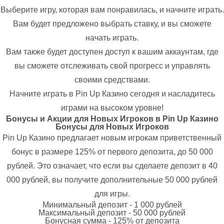
Выберите игру, которая вам понравилась, и начните играть.
Вам будет предложено выбрать ставку, и вы сможете
начать играть.
Вам также будет доступен доступ к вашим аккаунтам, где
вы сможете отслеживать свой прогресс и управлять
своими средствами.
Начните играть в Pin Up Казино сегодня и насладитесь
играми на высоком уровне!
Бонусы и Акции для Новых Игроков в Pin Up Казино
Бонусы для Новых Игроков
Pin Up Казино предлагает новым игрокам приветственный
бонус в размере 125% от первого депозита, до 50 000
рублей. Это означает, что если вы сделаете депозит в 40
000 рублей, вы получите дополнительные 50 000 рублей
для игры.
Минимальный депозит - 1 000 рублей
Максимальный депозит - 50 000 рублей
Бонусная сумма - 125% от депозита