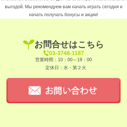
выгодой. Мы рекомендуем вам начать играть сегодня и
начать получать бонусы и акции!
お問合せはこちら
03-3748-1187
営業時間：10：00～19：00
定休日：水・第２火