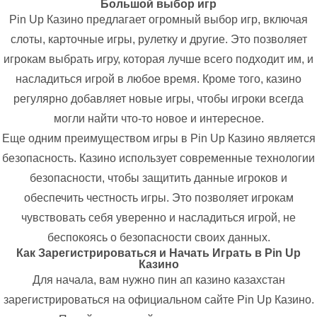
Большой выбор игр
Pin Up Казино предлагает огромный выбор игр, включая
слоты, карточные игры, рулетку и другие. Это позволяет
игрокам выбрать игру, которая лучше всего подходит им, и
насладиться игрой в любое время. Кроме того, казино
регулярно добавляет новые игры, чтобы игроки всегда
могли найти что-то новое и интересное.
Еще одним преимуществом игры в Pin Up Казино является
безопасность. Казино использует современные технологии
безопасности, чтобы защитить данные игроков и
обеспечить честность игры. Это позволяет игрокам
чувствовать себя уверенно и насладиться игрой, не
беспокоясь о безопасности своих данных.
Как Зарегистрироваться и Начать Играть в Pin Up
Казино
Для начала, вам нужно
пин ап казино казахстан
зарегистрироваться на официальном сайте Pin Up Казино.