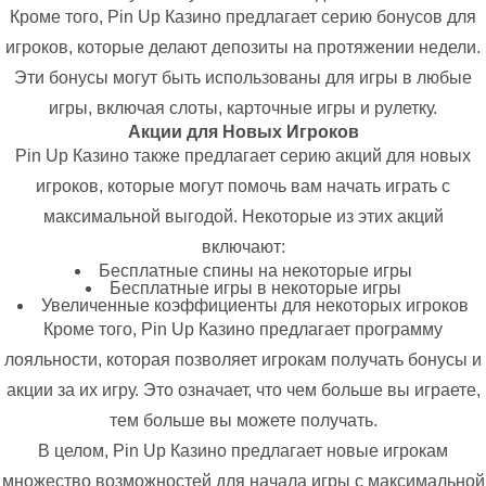
Кроме того, Pin Up Казино предлагает серию бонусов для
игроков, которые делают депозиты на протяжении недели.
Эти бонусы могут быть использованы для игры в любые
игры, включая слоты, карточные игры и рулетку.
Акции для Новых Игроков
Pin Up Казино также предлагает серию акций для новых
игроков, которые могут помочь вам начать играть с
максимальной выгодой. Некоторые из этих акций
включают:
Бесплатные спины на некоторые игры
Бесплатные игры в некоторые игры
Увеличенные коэффициенты для некоторых игроков
Кроме того, Pin Up Казино предлагает программу
лояльности, которая позволяет игрокам получать бонусы и
акции за их игру. Это означает, что чем больше вы играете,
тем больше вы можете получать.
В целом, Pin Up Казино предлагает новые игрокам
множество возможностей для начала игры с максимальной