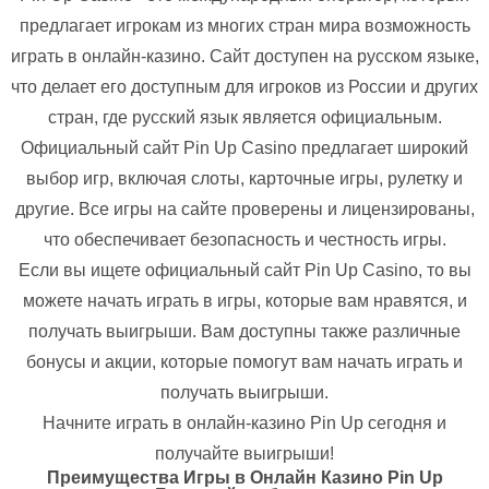
предлагает игрокам из многих стран мира возможность
играть в онлайн-казино. Сайт доступен на русском языке,
что делает его доступным для игроков из России и других
стран, где русский язык является официальным.
Официальный сайт Pin Up Casino предлагает широкий
выбор игр, включая слоты, карточные игры, рулетку и
другие. Все игры на сайте проверены и лицензированы,
что обеспечивает безопасность и честность игры.
Если вы ищете официальный сайт Pin Up Casino, то вы
можете начать играть в игры, которые вам нравятся, и
получать выигрыши. Вам доступны также различные
бонусы и акции, которые помогут вам начать играть и
получать выигрыши.
Начните играть в онлайн-казино Pin Up сегодня и
получайте выигрыши!
Преимущества Игры в Онлайн Казино Pin Up