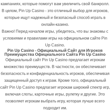
кампаниях, которые помогут вам увеличить свой банкролл.
В целом, Pin Up Casino - это отличный выбор для игроков,
которые ищут надежный и безопасный способ играть в
онлайн-казино.
Важно! Перед началом игры, убедитесь, что вы знакомы с
условиями и правилами игры на официальном сайте Pin
Up Casino.
Pin Up Casino - Официальный Сайт для Игроков
Преимущества Официального Сайта Pin Up Casino
Официальный сайт Pin Up Casino предлагает игрокам
множество преимуществ. В частности, он обеспечивает
безопасность и конфиденциальность игроков, обеспечивая
защищенный доступ к играм. Кроме того, официальный
сайт Pin Up Casino предлагает игрокам широкий спектр игр,
включая слоты, карточные игры, рулетку и другие. Это
позволяет игрокам выбрать игру, которая лучше всего
подходит им.