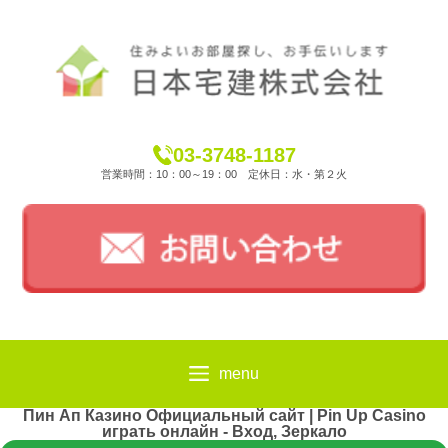
03-3748-1187
営業時間：10：00～19：00 定休日：水・第２火
menu
Пин Ап Казино Официальный сайт | Pin Up Casino
играть онлайн - Вход, Зеркало