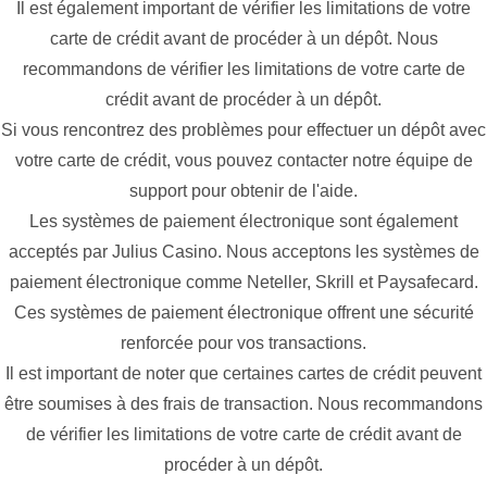
Il est également important de vérifier les limitations de votre
carte de crédit avant de procéder à un dépôt. Nous
recommandons de vérifier les limitations de votre carte de
crédit avant de procéder à un dépôt.
Si vous rencontrez des problèmes pour effectuer un dépôt avec
votre carte de crédit, vous pouvez contacter notre équipe de
support pour obtenir de l'aide.
Les systèmes de paiement électronique sont également
acceptés par Julius Casino. Nous acceptons les systèmes de
paiement électronique comme Neteller, Skrill et Paysafecard.
Ces systèmes de paiement électronique offrent une sécurité
renforcée pour vos transactions.
Il est important de noter que certaines cartes de crédit peuvent
être soumises à des frais de transaction. Nous recommandons
de vérifier les limitations de votre carte de crédit avant de
procéder à un dépôt.