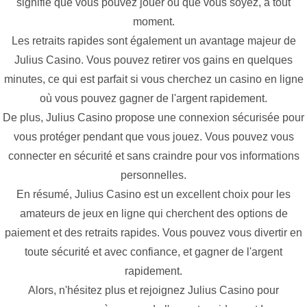
signifie que vous pouvez jouer où que vous soyez, à tout
moment.
Les retraits rapides sont également un avantage majeur de
Julius Casino. Vous pouvez retirer vos gains en quelques
minutes, ce qui est parfait si vous cherchez un casino en ligne
où vous pouvez gagner de l'argent rapidement.
De plus, Julius Casino propose une connexion sécurisée pour
vous protéger pendant que vous jouez. Vous pouvez vous
connecter en sécurité et sans craindre pour vos informations
personnelles.
En résumé, Julius Casino est un excellent choix pour les
amateurs de jeux en ligne qui cherchent des options de
paiement et des retraits rapides. Vous pouvez vous divertir en
toute sécurité et avec confiance, et gagner de l'argent
rapidement.
Alors, n'hésitez plus et rejoignez Julius Casino pour