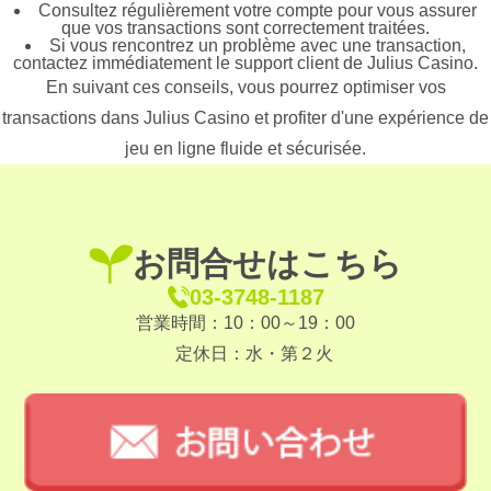
Consultez régulièrement votre compte pour vous assurer
que vos transactions sont correctement traitées.
Si vous rencontrez un problème avec une transaction,
contactez immédiatement le support client de Julius Casino.
En suivant ces conseils, vous pourrez optimiser vos
transactions dans Julius Casino et profiter d'une expérience de
jeu en ligne fluide et sécurisée.
お問合せはこちら
03-3748-1187
営業時間：10：00～19：00
定休日：水・第２火