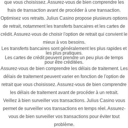
que vous choisissez. Assurez-vous de bien comprendre les
frais de transaction avant de procéder à une transaction.
Optimisez vos retraits. Julius Casino propose plusieurs options
de retrait, notamment les transferts bancaires et les cartes de
crédit. Assurez-vous de choisir l'option de retrait qui convient le
mieux à vos besoins.
Les transferts bancaires sont généralement les plus rapides et
les plus pratiques.
Les cartes de crédit peuvent prendre un peu plus de temps
pour être créditées.
Assurez-vous de bien comprendre les délais de traitement. Les
délais de traitement peuvent varier en fonction de l'option de
retrait que vous choisissez. Assurez-vous de bien comprendre
les délais de traitement avant de procéder à un retrait.
Veillez à bien surveiller vos transactions. Julius Casino vous
permet de surveiller vos transactions en temps réel. Assurez-
vous de bien surveiller vos transactions pour éviter tout
problème.