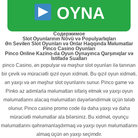
OYNA
Содержимое
Slot Oyunlarının Növü və Populyarlıqları
Ən Sevilen Slot Oyunları və Onlar Haqqında Məlumatlar
Pinco Casino Oyunları
Pinco Online Kazino-da Oyun Oynayınca Qarşınıqlar və
İstifadə Sualları
pinco
Casino, ən populyar və məşhur slot oyunları ilə tanınan
bir çevik və müraciətli qızıl oyun xidməti. Bu qızıl oyun xidməti,
ən yaxşı və ən məşhur slot oyunlarını sunur. Pinco game və
Pinko az adımlarla məlumatları sifariş etmək və yaxşı oyun
məlumatlarını alacaq məlumatları dəyərləndirmək üçün tələb
olunur. Pinco casino promo code ilə daha yaxşı və daha
müraciətli məlumatlar ala bilərsiniz. Bu xidmət, oyunçu
məlumatlarını qəhrəmanlaşdırmaq və yaxşı oyun məlumatlarını
almaq üçün ən yaxşı seçimdir.