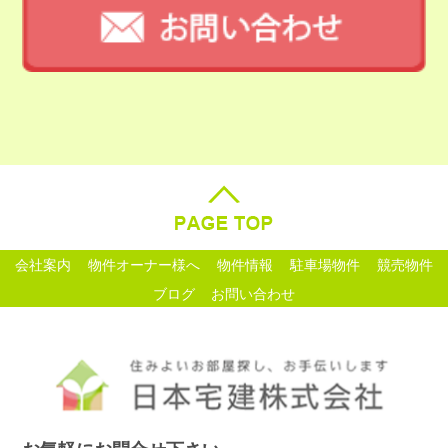
会社案内
物件オーナー様へ
物件情報
駐車場物件
競売物件
ブログ
お問い合わせ