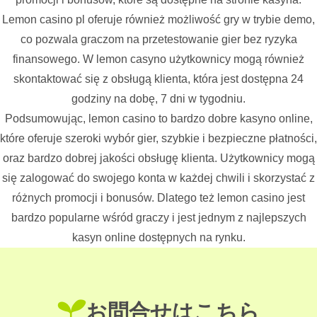
Lemon casino pl oferuje również możliwość gry w trybie demo,
co pozwala graczom na przetestowanie gier bez ryzyka
finansowego. W lemon casyno użytkownicy mogą również
skontaktować się z obsługą klienta, która jest dostępna 24
godziny na dobę, 7 dni w tygodniu.
Podsumowując, lemon casino to bardzo dobre kasyno online,
które oferuje szeroki wybór gier, szybkie i bezpieczne płatności,
oraz bardzo dobrej jakości obsługę klienta. Użytkownicy mogą
się zalogować do swojego konta w każdej chwili i skorzystać z
różnych promocji i bonusów. Dlatego też lemon casino jest
bardzo popularne wśród graczy i jest jednym z najlepszych
kasyn online dostępnych na rynku.
お問合せはこちら