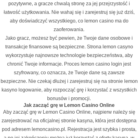
pozytywne, a gracze chwalą stronę za jej przejrzystość i
łatwość użytkowania. Nie wahaj się i zarejestruj się już dziś,
aby doświadczyć wszystkiego, co lemon casino ma do
zaoferowania.
Jako gracz, możesz być pewien, że Twoje dane osobowe i
transakcje finansowe są bezpieczne. Strona lemon casyno
wykorzystuje najnowsze technologie bezpieczeństwa, aby
chronić Twoje informacje. Proces lemon casino login jest
szyfrowany, co oznacza, że Twoje dane są zawsze
bezpieczne. Nie czekaj dłużej i zarejestruj się na stronie lemon
kasyno logowanie, aby rozpocząć grę i korzystać z wszystkich
bonusów i promocji.
Jak zacząć grę w Lemon Casino Online
Aby zacząć grę w Lemon Casino Online, najpierw należy się
zarejestrować na oficjalnej stronie kasyna, która jest dostępna
pod adresem lemoncasino.pl. Rejestracja jest szybka i prosta,
a po jej zakończeniu można już korzystać z oferty kasyna, w