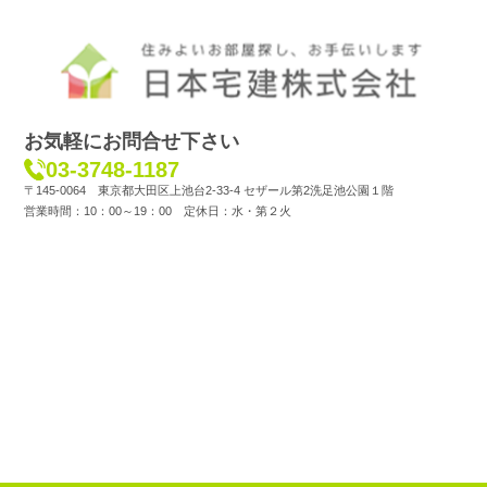
お気軽にお問合せ下さい
03-3748-1187
〒145-0064 東京都大田区上池台2-33-4 セザール第2洗足池公園１階
営業時間：10：00～19：00 定休日：水・第２火