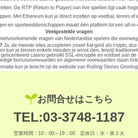
nzetten. De RTP (Return to Player) van live spellen ligt vaak ho
en. Met Ethereum kun je direct inzetten op voetbal, tennis of e‑
gen en sportweddenschappen maakt één platform tot een all‑in
Veelgestelde vragen
eelvoorkomende vragen van Nederlandse spelers die overweg
?
Ja, de meeste sites accepteren zowel fiat‑geld als crypto, dus
m kun je binnen enkele minuten je winst zien, terwijl traditio
gelicentieerd casino gebruikt SSL‑encryptie en voldoet aan 
ledige bonusvoorwaarden en algemene voorwaarden staan link
rmatie kun je terecht op de website van Rolling Stones Gronin
お問合せはこちら
TEL:03-3748-1187
営業時間：10：00～19：00
定休日：水・第２火