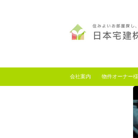
会社案内
物件オーナー