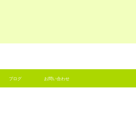
ブログ
お問い合わせ