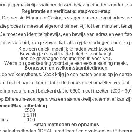
kun je gemakkelijk switchen tussen betaalmethoden zonder je ac
Registratie en verificatie: stap‑voor‑stap
n. De meeste Ethereum Casino’s vragen om een e‑mailadres, e
atieproces is meestal afgerond binnen vijf tot tien minuten, tenzij
Je moet een identiteitsbewijs, een bewijs van adres en een fo
tie is voltooid, kun je zowel fiat‑ als crypto‑stortingen doen en
Kies een uniek, moeilijk te raden wachtwoord.
Bevestig je e‑mail via de link die je ontvangt.
Dien de gevraagde documenten in voor KYC.
Wacht op goedkeuring voordat je een eerste storting maakt.
Bonussen en welkomstaanbiedingen
de welkomstbonus. Vaak krijg je een match‑bonus op je eerste st
dit is het aantal keren dat je de bonus moet omzetten voordat 
ing‑requirement betekent dat je €600 moet inzetten (200 × 30
 Ethereum‑stortingen, wat een aantrekkelijk alternatief kan zij
ement
Max. uitbetaling
€500
1 ETH
pins
€100
Betaalmethoden en opnames
 betaalmethoden (iDEAL, creditcard) en crypto‑opties (Ethere