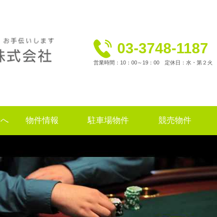
03-3748-1187
営業時間：10：00～19：00 定休日：水・第２火
様へ
物件情報
駐車場物件
競売物件