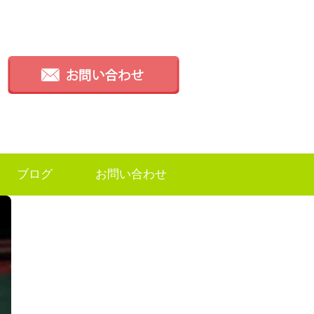
ブログ
お問い合わせ