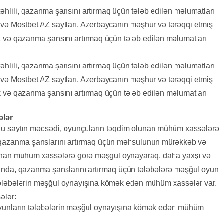
təhlili, qazanma şansını artırmaq üçün tələb edilən məlumatları
və Mostbet AZ saytları, Azerbaycanın məşhur və tərəqqi etmiş
ək və qazanma şansını artırmaq üçün tələb edilən məlumatları
təhlili, qazanma şansını artırmaq üçün tələb edilən məlumatları
və Mostbet AZ saytları, Azerbaycanın məşhur və tərəqqi etmiş
ək və qazanma şansını artırmaq üçün tələb edilən məlumatları
ələr
Bu saytın məqsədi, oyunçuların təqdim olunan mühüm xassələrə
n qazanma şanslarını artırmaq üçün məhsulunun mürəkkəb və
lunan mühüm xassələrə görə məşğul oynayaraq, daha yaxşı və
nda, qazanma şanslarını artırmaq üçün tələbələrə məşğul oyun
ələbələrin məşğul oynayışına kömək edən mühüm xassələr var.
ələr:
yunların tələbələrin məşğul oynayışına kömək edən mühüm