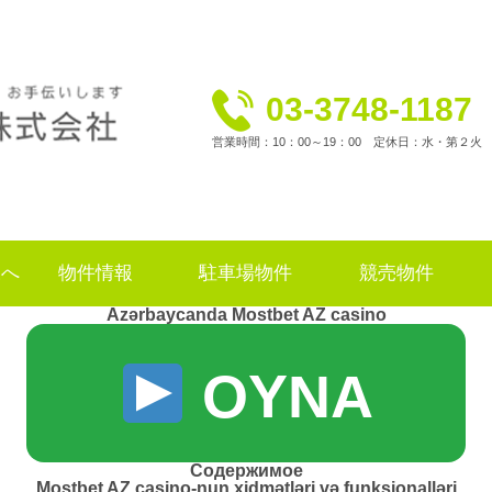
03-3748-1187
営業時間：10：00～19：00 定休日：水・第２火
様へ
物件情報
駐車場物件
競売物件
Azərbaycanda Mostbet AZ casino
OYNA
Содержимое
Mostbet AZ casino-nun xidmətləri və funksionalləri