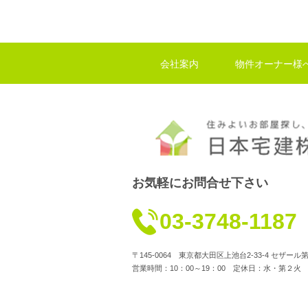
会社案内
物件オーナー様
お気軽にお問合せ下さい
03-3748-1187
〒145-0064 東京都大田区上池台2-33-4 セザー
営業時間：10：00～19：00 定休日：水・第２火