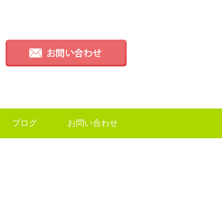
ブログ
お問い合わせ