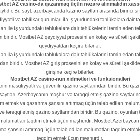
tbet AZ casino-da qazanmaq üçün nəzərə alınmalıdırı xass
dır. Bu sayt, azerbaycanda kazino saytlari arasında birinci sıra
yətli və təhlilkar qurumları ilə iş yurdundakı təhlükələrə dair t
arı ilə iş yurdundakı təhlükələrə dair təhlükələrini təmin edən t
biridir. Mostbet AZ qeydiyyat prosesini ən kolay və sürətli şəkil
qeydiyyatdan keçirə bilərlər.
arı ilə iş yurdundakı təhlükələrə dair təhlükələrini təmin edən t
n biridir. Mostbet AZ giriş prosesini ən kolay və sürətli şəkildə
girişinə keçirə bilərlər.
Mostbet AZ casino-nun xidmətləri və funksionalləri
ın məsuliyyətli və güvenilir qazino saytlarından biridir. Bu qaz
ytları, Azerbaycanın məşhur və tərəqqi etmiş qazino saytlarında
dim etmək və qazanma şansını artırmaq üçün tələb edilən məluma
tərəqqi etmiş qazino saytlarından biridir. Bu qazino, oyunları 
məlumatları təqdim etmək üçün məşhurdir. Mostbet Azerbaycan 
azanma şansını artırmaq üçün tələb edilən məlumatları təqdim etm
təqdim etmək üçün məşhurdir.