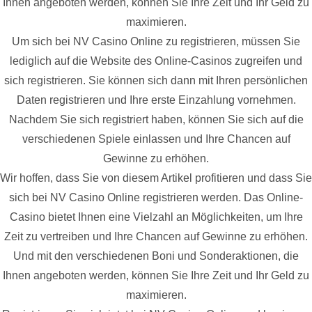
Ihnen angeboten werden, können Sie Ihre Zeit und Ihr Geld zu
maximieren.
Um sich bei NV Casino Online zu registrieren, müssen Sie
lediglich auf die Website des Online-Casinos zugreifen und
sich registrieren. Sie können sich dann mit Ihren persönlichen
Daten registrieren und Ihre erste Einzahlung vornehmen.
Nachdem Sie sich registriert haben, können Sie sich auf die
verschiedenen Spiele einlassen und Ihre Chancen auf
Gewinne zu erhöhen.
Wir hoffen, dass Sie von diesem Artikel profitieren und dass Sie
sich bei NV Casino Online registrieren werden. Das Online-
Casino bietet Ihnen eine Vielzahl an Möglichkeiten, um Ihre
Zeit zu vertreiben und Ihre Chancen auf Gewinne zu erhöhen.
Und mit den verschiedenen Boni und Sonderaktionen, die
Ihnen angeboten werden, können Sie Ihre Zeit und Ihr Geld zu
maximieren.