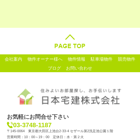
会社案内
物件オーナー様へ
物件情報
駐車場物件
競売物件
ブログ
お問い合わせ
お気軽にお問合せ下さい
03-3748-1187
〒145-0064 東京都大田区上池台2-33-4 セザール第2洗足池公園１階
営業時間：10：00～19：00 定休日：水・第２火