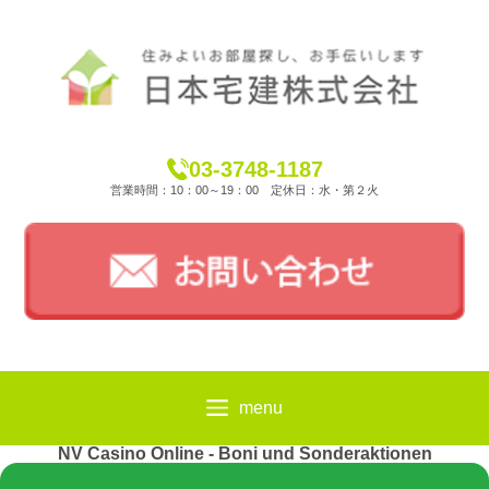
03-3748-1187
営業時間：10：00～19：00 定休日：水・第２火
menu
NV Casino Online - Boni und Sonderaktionen