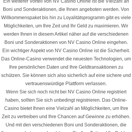
Ein weiterer Vorteil von NV Casino Online ist die Vielzahl an
Boni und Sonderaktionen, die Ihnen angeboten werden. Von
Willkommenspaket bis hin zu Loyalitätsprogramm gibt es viele
Möglichkeiten, um Ihre Zeit und Ihr Geld zu maximieren. Wir
werden Ihnen in diesem Artikel näher auf die verschiedenen
Boni und Sonderaktionen von NV Casino Online eingehen.
Ein wichtiger Aspekt von NV Casino Online ist die Sicherheit.
Das Online-Casino verwendet die neuesten Technologien, um
Ihre persönlichen Daten und Ihre Geldtransaktionen zu
schützen. Sie können sich also sicherlich auf eine sichere und
vertrauenswürdige Plattform verlassen.
Wenn Sie sich noch nicht bei NV Casino Online registriert
haben, sollten Sie sich unbedingt registrieren. Das Online-
Casino bietet Ihnen eine Vielzahl an Möglichkeiten, um Ihre
Zeit zu vertreiben und Ihre Chancen auf Gewinne zu erhöhen.
Und mit den verschiedenen Boni und Sonderaktionen, die