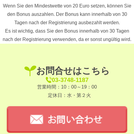
Wenn Sie den Mindestwette von 20 Euro setzen, können Sie
den Bonus auszahlen. Der Bonus kann innerhalb von 30
Tagen nach der Registrierung ausbezahlt werden.
Es ist wichtig, dass Sie den Bonus innerhalb von 30 Tagen
nach der Registrierung verwenden, da er sonst ungültig wird.
お問合せはこちら
03-3748-1187
営業時間：10：00～19：00
定休日：水・第２火