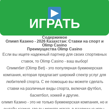
ИГРАТЬ
Содержимое
Олимп Казино - 2026 Казахстан: Ставки на спорт и
Olimp Casino
Преимущества Olimp Casino
Если вы ищете надежный партнер для своих спортивных
ставок, то Olimp Casino - ваш выбор!
Олимпбет (Olimp Bet) - это популярная букмекерская
компания, которая предлагает широкий спектр услуг для
любителей спорта. С ее помощью вы можете сделать
ставки на различные виды спорта, включая футбол,
баскетбол, хоккей и другие.
олимп
Казино - это не только букмекерская компания, но и
онлайн-казино, где вы можете играть в различные игры,