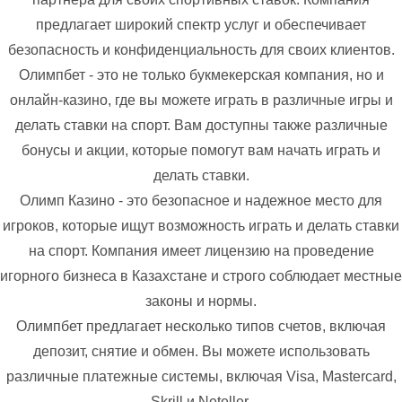
предлагает широкий спектр услуг и обеспечивает
безопасность и конфиденциальность для своих клиентов.
Олимпбет - это не только букмекерская компания, но и
онлайн-казино, где вы можете играть в различные игры и
делать ставки на спорт. Вам доступны также различные
бонусы и акции, которые помогут вам начать играть и
делать ставки.
Олимп Казино - это безопасное и надежное место для
игроков, которые ищут возможность играть и делать ставки
на спорт. Компания имеет лицензию на проведение
игорного бизнеса в Казахстане и строго соблюдает местные
законы и нормы.
Олимпбет предлагает несколько типов счетов, включая
депозит, снятие и обмен. Вы можете использовать
различные платежные системы, включая Visa, Mastercard,
Skrill и Neteller.