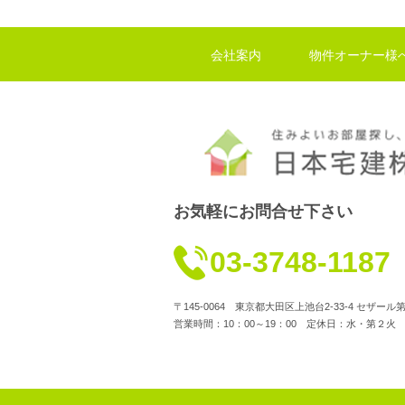
会社案内
物件オーナー様
お気軽にお問合せ下さい
03-3748-1187
〒145-0064 東京都大田区上池台2-33-4 セザー
営業時間：10：00～19：00 定休日：水・第２火