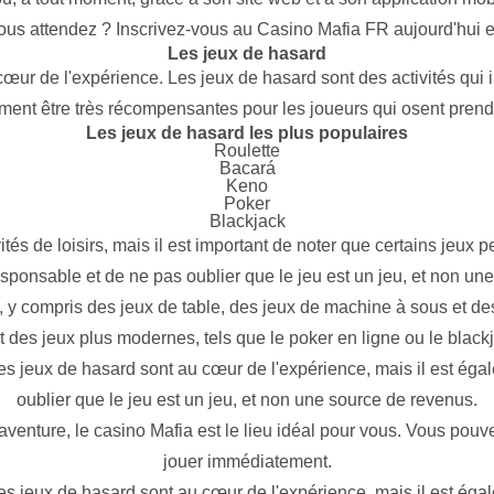
vous attendez ? Inscrivez-vous au Casino Mafia FR aujourd'hui 
Les jeux de hasard
cœur de l'expérience. Les jeux de hasard sont des activités qui
ent être très récompensantes pour les joueurs qui osent prend
Les jeux de hasard les plus populaires
Roulette
Bacará
Keno
Poker
Blackjack
 de loisirs, mais il est important de noter que certains jeux peu
sponsable et de ne pas oublier que le jeu est un jeu, et non un
 y compris des jeux de table, des jeux de machine à sous et des
t des jeux plus modernes, tels que le poker en ligne ou le blackj
ù les jeux de hasard sont au cœur de l'expérience, mais il est é
oublier que le jeu est un jeu, et non une source de revenus.
'aventure, le casino Mafia est le lieu idéal pour vous. Vous pou
jouer immédiatement.
ù les jeux de hasard sont au cœur de l'expérience, mais il est é