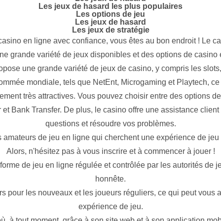
Les jeux de hasard les plus populaires
Les options de jeu
Les jeux de hasard
Les jeux de stratégie
asino en ligne avec confiance, vous êtes au bon endroit ! Le
ca
une grande variété de jeux disponibles et des options de casino e
ose une grande variété de jeux de casino, y compris les slots, le
nommée mondiale, tels que NetEnt, Microgaming et Playtech, ce 
ment très attractives. Vous pouvez choisir entre des options de 
fer et Bank Transfer. De plus, le casino offre une assistance clien
questions et résoudre vos problèmes.
 amateurs de jeu en ligne qui cherchent une expérience de jeu d
Alors, n'hésitez pas à vous inscrire et à commencer à jouer !
forme de jeu en ligne régulée et contrôlée par les autorités de j
honnête.
ers pour les nouveaux et les joueurs réguliers, ce qui peut vous
expérience de jeu.
où, à tout moment, grâce à son site web et à son application mo