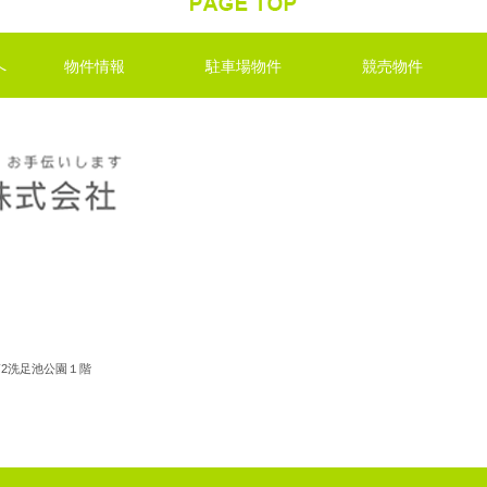
へ
物件情報
駐車場物件
競売物件
ル第2洗足池公園１階