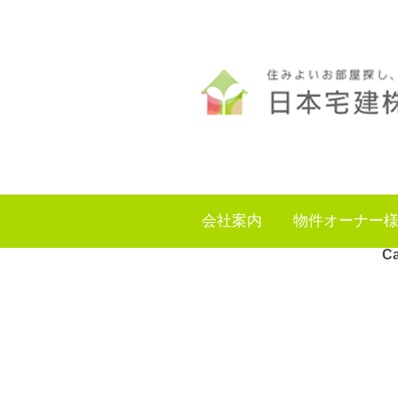
会社案内
物件オーナー
Ca