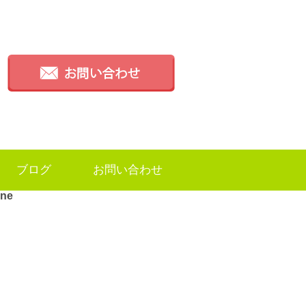
ブログ
お問い合わせ
gne