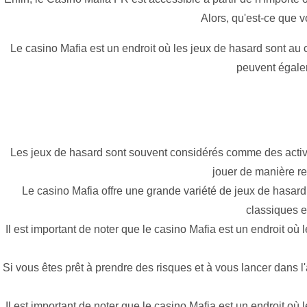
Alors, qu'est-ce que 
Le casino Mafia est un endroit où les jeux de hasard sont au 
peuvent égalem
Les jeux de hasard sont souvent considérés comme des activités
jouer de manière re
Le casino Mafia offre une grande variété de jeux de hasard,
classiques e
Il est important de noter que le casino Mafia est un endroit o
Si vous êtes prêt à prendre des risques et à vous lancer dans l
Il est important de noter que le casino Mafia est un endroit o