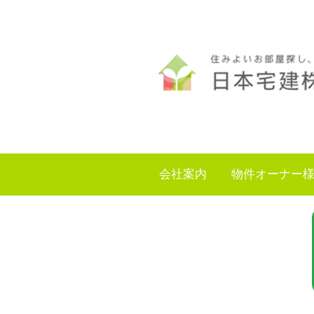
会社案内
物件オーナー