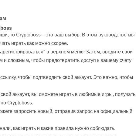
там
oboss
и, то Cryptoboss – это ваш выбор. В этом руководстве мы
чать играть как можно скорее.
Зарегистрироваться" в верхнем меню. Затем, введите свои
 и сложным, чтобы предотвратить доступ к вашему счету
сылку, чтобы подтвердить свой аккаунт. Это важно, чтобы
 свой аккаунт, вы сможете играть в любимые игры, получать
о Cryptoboss.
можете запросить новый, отправив запрос на официальный
али, как играть и какие правила нужно соблюдать.