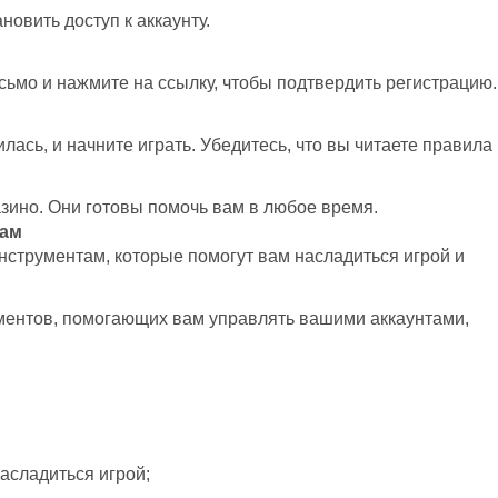
овить доступ к аккаунту.
ьмо и нажмите на ссылку, чтобы подтвердить регистрацию.
лась, и начните играть. Убедитесь, что вы читаете правила
азино. Они готовы помочь вам в любое время.
там
инструментам, которые помогут вам насладиться игрой и
рументов, помогающих вам управлять вашими аккаунтами,
асладиться игрой;