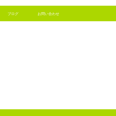
ブログ
お問い合わせ