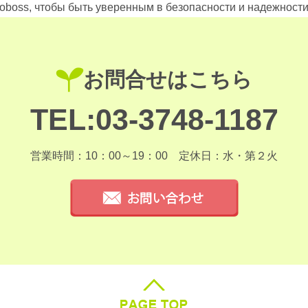
oboss, чтобы быть уверенным в безопасности и надежности
お問合せはこちら
TEL:03-3748-1187
営業時間：10：00～19：00
定休日：水・第２火