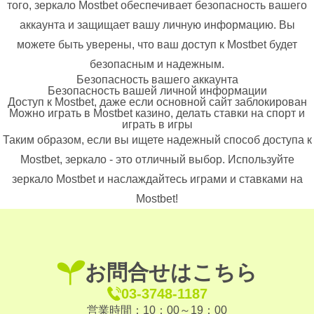
того, зеркало Mostbet обеспечивает безопасность вашего
аккаунта и защищает вашу личную информацию. Вы
можете быть уверены, что ваш доступ к Mostbet будет
безопасным и надежным.
Безопасность вашего аккаунта
Безопасность вашей личной информации
Доступ к Mostbet, даже если основной сайт заблокирован
Можно играть в Mostbet казино, делать ставки на спорт и
играть в игры
Таким образом, если вы ищете надежный способ доступа к
Mostbet, зеркало - это отличный выбор. Используйте
зеркало Mostbet и наслаждайтесь играми и ставками на
Mostbet!
お問合せはこちら
03-3748-1187
営業時間：10：00～19：00