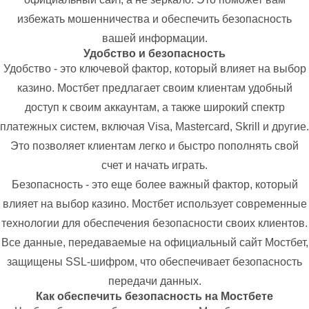
избежать мошенничества и обеспечить безопасность
вашей информации.
Удобство и безопасность
Удобство - это ключевой фактор, который влияет на выбор
казино. Мостбет предлагает своим клиентам удобный
доступ к своим аккаунтам, а также широкий спектр
платежных систем, включая Visa, Mastercard, Skrill и другие.
Это позволяет клиентам легко и быстро пополнять свой
счет и начать играть.
Безопасность - это еще более важный фактор, который
влияет на выбор казино. Мостбет использует современные
технологии для обеспечения безопасности своих клиентов.
Все данные, передаваемые на официальный сайт Мостбет,
защищены SSL-шифром, что обеспечивает безопасность
передачи данных.
Как обеспечить безопасность на Мостбете