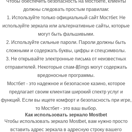
Чтобы обеспечить безопасность на Мостбете, клиенты
должны следовать простым правилам:
1. Используйте только официальный сайт Мостбет. Не
используйте зеркала или альтернативные сайты, которые
могут быть фальшивыми.
2. Используйте сильные пароли. Пароли должны быть
сложными и содержать буквы, цифры и спецсимволы.
3. Не открывайте электронные письма от неизвестных
отправителей. Некоторые спам-邮ings могут содержать
вредоносные программы.
Мостбет - это надежное и безопасное казино, которое
предлагает своим клиентам широкий спектр услуг и
функций. Если вы ищете комфорт и безопасность при игре,
то Мостбет - это ваш выбор.
Как использовать зеркало Mostbet
Чтобы использовать зеркало Mostbet, вам нужно просто
вставить адрес зеркала в адресную строку вашего