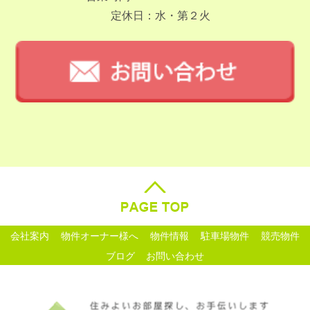
定休日：水・第２火
会社案内
物件オーナー様へ
物件情報
駐車場物件
競売物件
ブログ
お問い合わせ