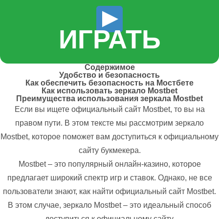
ИГРАТЬ
Содержимое
Удобство и безопасность
Как обеспечить безопасность на Мостбете
Как использовать зеркало Mostbet
Преимущества использования зеркала Mostbet
Если вы ищете официальный сайт Mostbet, то вы на
правом пути. В этом тексте мы рассмотрим зеркало
Mostbet, которое поможет вам доступиться к официальному
сайту букмекера.
Mostbet – это популярный онлайн-казино, которое
предлагает широкий спектр игр и ставок. Однако, не все
пользователи знают, как найти официальный сайт Mostbet.
В этом случае, зеркало Mostbet – это идеальный способ
доступиться к официальному сайту.