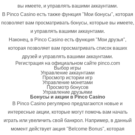
вы имеете, и управлять вашими аккаунтами.
В Pinco Casino есть также функция "Мои бонусы", которая
позволяет вам просматривать бонусы, которые вы имеете,
и управлять вашими аккаунтами.
Наконец, в Pinco Casino есть функция "Мои друзья",
которая позволяет вам просматривать список ваших
друзей и управлять вашими аккаунтами.
Регистрация на официальном сайте pinco.com
Выбор игры
Управление аккаунтами
Просмотр истории игр
Управление монетами
Просмотр бонусов
Управление друзьями
Бонусы и акции в Pinco Casino
В Pinco Casino регулярно предлагаются новые и
интересные акции, которые могут помочь вам начать
играть или увеличить свой банкрол. Например, в данный
момент действует акция "Вelcome Bonus", которая