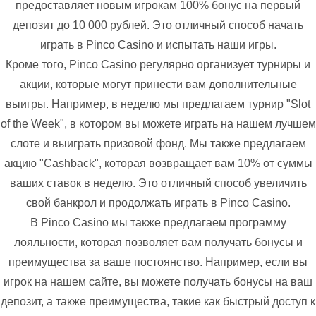
предоставляет новым игрокам 100% бонус на первый
депозит до 10 000 рублей. Это отличный способ начать
играть в Pinco Casino и испытать наши игры.
Кроме того, Pinco Casino регулярно организует турниры и
акции, которые могут принести вам дополнительные
выигры. Например, в неделю мы предлагаем турнир "Slot
of the Week", в котором вы можете играть на нашем лучшем
слоте и выиграть призовой фонд. Мы также предлагаем
акцию "Cashback", которая возвращает вам 10% от суммы
ваших ставок в неделю. Это отличный способ увеличить
свой банкрол и продолжать играть в Pinco Casino.
В Pinco Casino мы также предлагаем программу
лояльности, которая позволяет вам получать бонусы и
преимущества за ваше постоянство. Например, если вы
игрок на нашем сайте, вы можете получать бонусы на ваш
депозит, а также преимущества, такие как быстрый доступ к