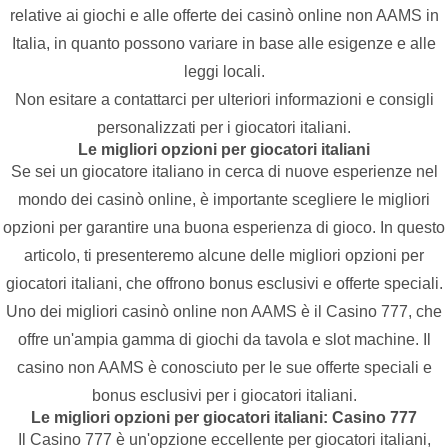
relative ai giochi e alle offerte dei casinò online non AAMS in
Italia, in quanto possono variare in base alle esigenze e alle
leggi locali.
Non esitare a contattarci per ulteriori informazioni e consigli
personalizzati per i giocatori italiani.
Le migliori opzioni per giocatori italiani
Se sei un giocatore italiano in cerca di nuove esperienze nel
mondo dei casinò online, è importante scegliere le migliori
opzioni per garantire una buona esperienza di gioco. In questo
articolo, ti presenteremo alcune delle migliori opzioni per
giocatori italiani, che offrono bonus esclusivi e offerte speciali.
Uno dei migliori casinò online non AAMS è il Casino 777, che
offre un'ampia gamma di giochi da tavola e slot machine. Il
casino non AAMS è conosciuto per le sue offerte speciali e
bonus esclusivi per i giocatori italiani.
Le migliori opzioni per giocatori italiani: Casino 777
Il Casino 777 è un'opzione eccellente per giocatori italiani,