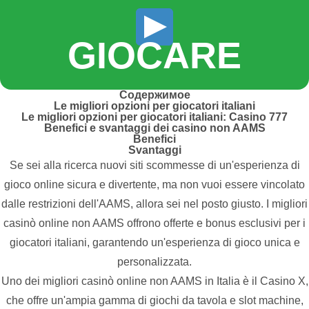
GIOCARE
Содержимое
Le migliori opzioni per giocatori italiani
Le migliori opzioni per giocatori italiani: Casino 777
Benefici e svantaggi dei casino non AAMS
Benefici
Svantaggi
Se sei alla ricerca
nuovi siti scommesse
di un'esperienza di
gioco online sicura e divertente, ma non vuoi essere vincolato
dalle restrizioni dell'AAMS, allora sei nel posto giusto. I migliori
casinò online non AAMS offrono offerte e bonus esclusivi per i
giocatori italiani, garantendo un'esperienza di gioco unica e
personalizzata.
Uno dei migliori casinò online non AAMS in Italia è il Casino X,
che offre un'ampia gamma di giochi da tavola e slot machine,