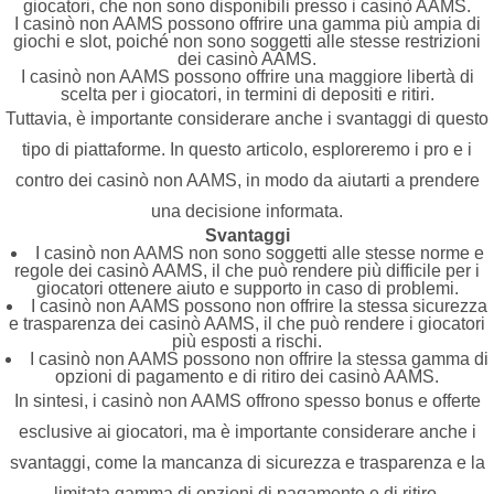
giocatori, che non sono disponibili presso i casinò AAMS.
I casinò non AAMS possono offrire una gamma più ampia di
giochi e slot, poiché non sono soggetti alle stesse restrizioni
dei casinò AAMS.
I casinò non AAMS possono offrire una maggiore libertà di
scelta per i giocatori, in termini di depositi e ritiri.
Tuttavia, è importante considerare anche i svantaggi di questo
tipo di piattaforme. In questo articolo, esploreremo i pro e i
contro dei casinò non AAMS, in modo da aiutarti a prendere
una decisione informata.
Svantaggi
I casinò non AAMS non sono soggetti alle stesse norme e
regole dei casinò AAMS, il che può rendere più difficile per i
giocatori ottenere aiuto e supporto in caso di problemi.
I casinò non AAMS possono non offrire la stessa sicurezza
e trasparenza dei casinò AAMS, il che può rendere i giocatori
più esposti a rischi.
I casinò non AAMS possono non offrire la stessa gamma di
opzioni di pagamento e di ritiro dei casinò AAMS.
In sintesi, i casinò non AAMS offrono spesso bonus e offerte
esclusive ai giocatori, ma è importante considerare anche i
svantaggi, come la mancanza di sicurezza e trasparenza e la
limitata gamma di opzioni di pagamento e di ritiro.