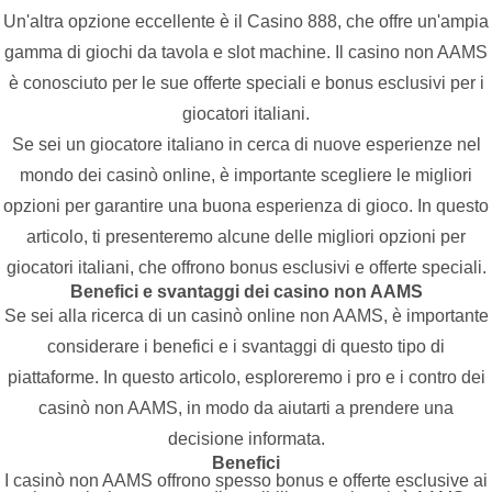
Un'altra opzione eccellente è il Casino 888, che offre un'ampia
gamma di giochi da tavola e slot machine. Il casino non AAMS
è conosciuto per le sue offerte speciali e bonus esclusivi per i
giocatori italiani.
Se sei un giocatore italiano in cerca di nuove esperienze nel
mondo dei casinò online, è importante scegliere le migliori
opzioni per garantire una buona esperienza di gioco. In questo
articolo, ti presenteremo alcune delle migliori opzioni per
giocatori italiani, che offrono bonus esclusivi e offerte speciali.
Benefici e svantaggi dei casino non AAMS
Se sei alla ricerca di un casinò online non AAMS, è importante
considerare i benefici e i svantaggi di questo tipo di
piattaforme. In questo articolo, esploreremo i pro e i contro dei
casinò non AAMS, in modo da aiutarti a prendere una
decisione informata.
Benefici
I casinò non AAMS offrono spesso bonus e offerte esclusive ai