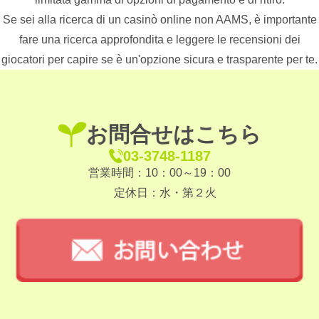
Se sei alla ricerca di un casinò online non AAMS, è importante
fare una ricerca approfondita e leggere le recensioni dei
giocatori per capire se è un'opzione sicura e trasparente per te.
お問合せはこちら
03-3748-1187
営業時間：10：00～19：00
定休日：水・第２火