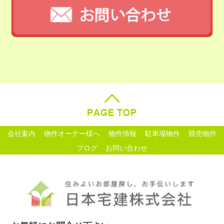
会社案内
物件オーナー様へ
物件情報
駐車場物件
競売物件
ブログ
お問い合わせ