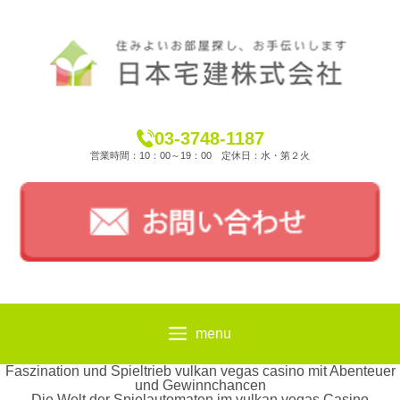
03-3748-1187
営業時間：10：00～19：00 定休日：水・第２火
menu
Faszination und Spieltrieb vulkan vegas casino mit Abenteuer
und Gewinnchancen
Die Welt der Spielautomaten im vulkan vegas Casino