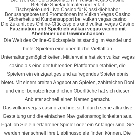
Beliebte Spielautomaten im Detail
Tischspiele und Live-Casino für Klassikliebhaber
Bonusangebote und Promotionen im Vulkan Vegas Casino
Sicherheit und Kundensupport bei vulkan vegas casino
Die Zukunft des Online-Glücksspiels und vulkan vegas Casino
Faszination und Spieltrieb vulkan vegas casino mit
Abenteuer und Gewinnchancen
Die Welt des Online-Glücksspiels ist ständig im Wandel und
bietet Spielern eine unendliche Vielfalt an
Unterhaltungsmöglichkeiten. Mittlerweile hat sich vulkan vegas
casino als eine der führenden Plattformen etabliert, die
Spielern ein einzigartiges und aufregendes Spielerlebnis
bietet. Mit einem breiten Angebot an Spielen, zahlreichen Boni
und einer benutzerfreundlichen Oberfläche hat sich dieser
Anbieter schnell einen Namen gemacht.
Das
vulkan vegas casino
zeichnet sich durch seine attraktive
Gestaltung und die einfachen Navigationsmöglichkeiten aus.
Egal, ob Sie ein erfahrener Spieler oder ein Anfänger sind, Sie
werden hier schnell Ihre Lieblingsspiele finden können. Die