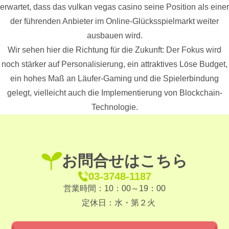
erwartet, dass das vulkan vegas casino seine Position als einer
der führenden Anbieter im Online-Glücksspielmarkt weiter
ausbauen wird.
Wir sehen hier die Richtung für die Zukunft: Der Fokus wird
noch stärker auf Personalisierung, ein attraktives Löse Budget,
ein hohes Maß an Läufer-Gaming und die Spielerbindung
gelegt, vielleicht auch die Implementierung von Blockchain-
Technologie.
お問合せはこちら
03-3748-1187
営業時間：10：00～19：00
定休日：水・第２火