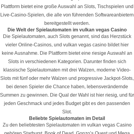
Plattform bietet eine große Auswahl an Slots, Tischspielen und
Live-Casino-Spielen, die alle von führenden Softwareanbietern
bereitgestellt werden.
Die Welt der Spielautomaten im vulkan vegas Casino
Die Spielautomaten, auch Slots genannt, sind das Herzstück
vieler Online-Casinos, und vulkan vegas casino bildet hier
keine Ausnahme. Die Plattform bietet eine riesige Auswahl an
Slots in verschiedenen Kategorien. Darunter finden sich
klassische Spielautomaten mit drei Walzen, moderne Video-
Slots mit fünf oder mehr Walzen und progressive Jackpot-Slots,
bei denen Spieler die Chance haben, lebensverändernde
Summen zu gewinnen. Die Qual der Wahl ist hier riesig, und für
jeden Geschmack und jedes Budget gibt es den passenden
Slot.
Beliebte Spielautomaten im Detail
Zu den beliebtesten Spielautomaten im vulkan vegas Casino
gehören Starburst, Book of Dead, Gonzo’s Quest und Mega