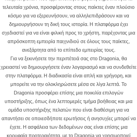
τελευταία χρόνια, προσφέροντας στους παίκτες έναν πλούσιο
κόσμο για να εξερευνήσουν, να αλληλεπιδράσουν και να
δημιουργήσουν τη δική τους ιστορία. Η πλατφόρμα έχει
σχεδιαστεί για να είναι φιλική προς το χρήστη, παρέχοντας μια
απρόσκοπτη εμπειρία παιχνιδιού σε όλους τους παίκτες,
ανεξάρτητα από το επίπεδο εμπειρίας τους.
Για να ξεκινήσετε την περιπέτειά σας στο Dragonia, θα
χρειαστεί να δημιουργήσετε έναν λογαριασμό και να συνδεθείτε
στην πλατφόρμα. Η διαδικασία είναι απλή και γρήγορη, και
μπορείτε να την ολοκληρώσετε μέσα σε λίγα λεπτά. Το
Dragonia προσφέρει επίσης μια ποικιλία επιλογών
υποστήριξης, όπως ένα λεπτομερές τμήμα βοήθειας και μια
ομάδα υποστήριξης πελατών που είναι διαθέσιμη για να
απαντήσει σε οποιεσδήποτε ερωτήσεις ή ανησυχίες μπορεί να
έχετε. Η ασφάλεια των δεδομένων σας είναι επίσης μια
κορυφαία προτεραιότητα, με το Dragonia να χρησιμοποιεί