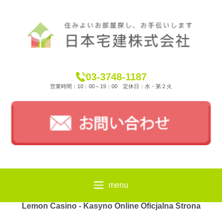
03-3748-1187
営業時間：10：00～19：00 定休日：水・第２火
menu
Lemon Casino - Kasyno Online Oficjalna Strona