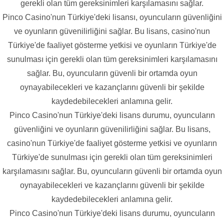
gerekli olan tüm gereksinimleri karşılamasını sağlar.
Pinco Casino'nun Türkiye'deki lisansı, oyuncuların güvenliğini
ve oyunların güvenilirliğini sağlar. Bu lisans, casino'nun
Türkiye'de faaliyet gösterme yetkisi ve oyunların Türkiye'de
sunulması için gerekli olan tüm gereksinimleri karşılamasını
sağlar. Bu, oyuncuların güvenli bir ortamda oyun
oynayabilecekleri ve kazançlarını güvenli bir şekilde
kaydedebilecekleri anlamına gelir.
Pinco Casino'nun Türkiye'deki lisans durumu, oyuncuların
güvenliğini ve oyunların güvenilirliğini sağlar. Bu lisans,
casino'nun Türkiye'de faaliyet gösterme yetkisi ve oyunların
Türkiye'de sunulması için gerekli olan tüm gereksinimleri
karşılamasını sağlar. Bu, oyuncuların güvenli bir ortamda oyun
oynayabilecekleri ve kazançlarını güvenli bir şekilde
kaydedebilecekleri anlamına gelir.
Pinco Casino'nun Türkiye'deki lisans durumu, oyuncuların