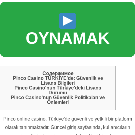
OYNAMAK
Содержимое
Pinco Casino TÜRKİYE’de: Güvenlik ve
Lisans Bilgileri
Pinco Casino'nun Türkiye'deki Lisans
Durumu
Pinco Casino'nun Güvenlik Politikaları ve
Önlemleri
Pinco online casino, Türkiye'de güvenli ve yetkili bir platform
olarak tanınmaktadır. Güncel giriş sayfasında, kullanıcıların