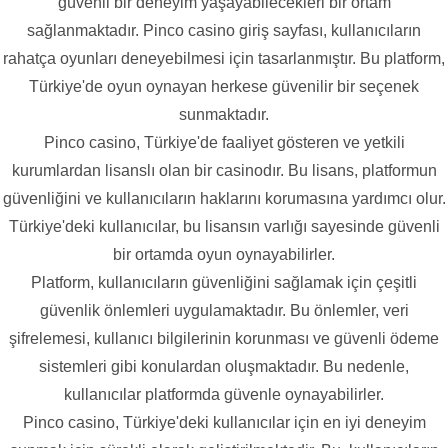
güvenli bir deneyim yaşayabilecekleri bir ortam
sağlanmaktadır. Pinco casino giriş sayfası, kullanıcıların
rahatça oyunları deneyebilmesi için tasarlanmıştır. Bu platform,
Türkiye'de oyun oynayan herkese güvenilir bir seçenek
sunmaktadır.
Pinco casino, Türkiye'de faaliyet gösteren ve yetkili
kurumlardan lisanslı olan bir casinodır. Bu lisans, platformun
güvenliğini ve kullanıcıların haklarını korumasına yardımcı olur.
Türkiye'deki kullanıcılar, bu lisansın varlığı sayesinde güvenli
bir ortamda oyun oynayabilirler.
Platform, kullanıcıların güvenliğini sağlamak için çeşitli
güvenlik önlemleri uygulamaktadır. Bu önlemler, veri
şifrelemesi, kullanıcı bilgilerinin korunması ve güvenli ödeme
sistemleri gibi konulardan oluşmaktadır. Bu nedenle,
kullanıcılar platformda güvenle oynayabilirler.
Pinco casino, Türkiye'deki kullanıcılar için en iyi deneyim