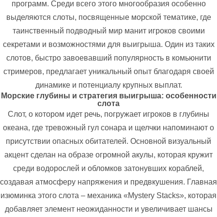
программ. Среди всего этого многообразия особенно
выделяются слоты, посвященные морской тематике, где
таинственный подводный мир манит игроков своими
секретами и возможностями для выигрыша. Один из таких
слотов, быстро завоевавший популярность в комьюнити
стримеров, предлагает уникальный опыт благодаря своей
динамике и потенциалу крупных выплат.
Морские глубины и стратегия выигрыша: особенности
слота
Слот, о котором идет речь, погружает игроков в глубины
океана, где тревожный гул сонара и щелчки напоминают о
присутствии опасных обитателей. Основной визуальный
акцент сделан на образе огромной акулы, которая кружит
среди водорослей и обломков затонувших кораблей,
создавая атмосферу напряжения и предвкушения. Главная
изюминка этого слота – механика «Mystery Stacks», которая
добавляет элемент неожиданности и увеличивает шансы