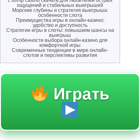
с olimp casino скачать для любителей острых
ощущений и стабильных выигрышей
Морские глубины и стратегия выигрыша:
особенности слота
Преимущества игры в онлайн-казино:
удобство и доступность
Стратегии игры в слоты: повышаем шансы на
выигрыш
Особенности выбора онлайн-казино для
комфортной игры
Современные тенденции в мире онлайн-
слотов и перспективы развития
Играть