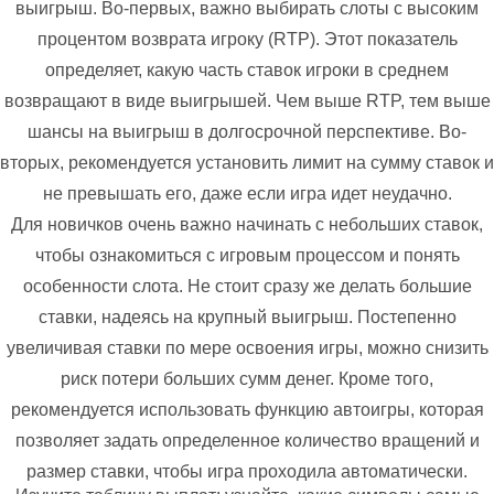
выигрыш. Во-первых, важно выбирать слоты с высоким
процентом возврата игроку (RTP). Этот показатель
определяет, какую часть ставок игроки в среднем
возвращают в виде выигрышей. Чем выше RTP, тем выше
шансы на выигрыш в долгосрочной перспективе. Во-
вторых, рекомендуется установить лимит на сумму ставок и
не превышать его, даже если игра идет неудачно.
Для новичков очень важно начинать с небольших ставок,
чтобы ознакомиться с игровым процессом и понять
особенности слота. Не стоит сразу же делать большие
ставки, надеясь на крупный выигрыш. Постепенно
увеличивая ставки по мере освоения игры, можно снизить
риск потери больших сумм денег. Кроме того,
рекомендуется использовать функцию автоигры, которая
позволяет задать определенное количество вращений и
размер ставки, чтобы игра проходила автоматически.