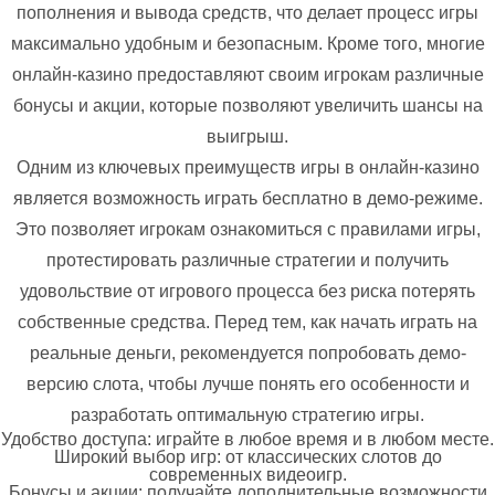
пополнения и вывода средств, что делает процесс игры
максимально удобным и безопасным. Кроме того, многие
онлайн-казино предоставляют своим игрокам различные
бонусы и акции, которые позволяют увеличить шансы на
выигрыш.
Одним из ключевых преимуществ игры в онлайн-казино
является возможность играть бесплатно в демо-режиме.
Это позволяет игрокам ознакомиться с правилами игры,
протестировать различные стратегии и получить
удовольствие от игрового процесса без риска потерять
собственные средства. Перед тем, как начать играть на
реальные деньги, рекомендуется попробовать демо-
версию слота, чтобы лучше понять его особенности и
разработать оптимальную стратегию игры.
Удобство доступа: играйте в любое время и в любом месте.
Широкий выбор игр: от классических слотов до
современных видеоигр.
Бонусы и акции: получайте дополнительные возможности