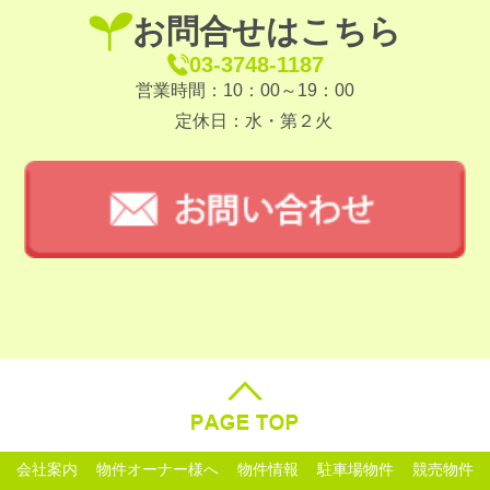
お問合せはこちら
03-3748-1187
営業時間：10：00～19：00
定休日：水・第２火
会社案内
物件オーナー様へ
物件情報
駐車場物件
競売物件