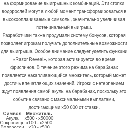
на формирование выигрышных комбинаций. Эти стопки
водорослей могут в любой момент трансформироваться в
высокооплачиваемые символы, значительно увеличивая
потенциальный выигрыш.
Разработчики также продумали систему бонусов, которая
позволяет игрокам получать дополнительные возможности
для выигрыша. Особое внимание следует уделить функции
«Razor Reveal», которая активируется во время
фриспинов. В течение этого режима на барабанах
появляется накапливающийся множитель, который может
достичь впечатляющих значений. Игроки с нетерпением
ждут появления самой акулы на барабанах, поскольку это
событие связано с максимальными выплатами,
достигающими x50 000 от ставки.
Символ
Множитель
Акула
x500 - x50000
Сокровище
x100 - x2500
Водоросли
x20 - x500