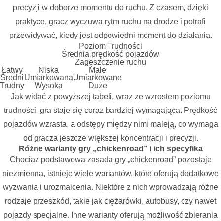
precyzji w doborze momentu do ruchu. Z czasem, dzięki
praktyce, gracz wyczuwa rytm ruchu na drodze i potrafi
przewidywać, kiedy jest odpowiedni moment do działania.
Poziom Trudności
Średnia prędkość pojazdów
Zagęszczenie ruchu
Łatwy
Niska
Małe
Średni
Umiarkowana
Umiarkowane
Trudny
Wysoka
Duże
Jak widać z powyższej tabeli, wraz ze wzrostem poziomu
trudności, gra staje się coraz bardziej wymagająca. Prędkość
pojazdów wzrasta, a odstępy między nimi maleją, co wymaga
od gracza jeszcze większej koncentracji i precyzji.
Różne warianty gry „chickenroad” i ich specyfika
Chociaż podstawowa zasada gry „chickenroad” pozostaje
niezmienna, istnieje wiele wariantów, które oferują dodatkowe
wyzwania i urozmaicenia. Niektóre z nich wprowadzają różne
rodzaje przeszkód, takie jak ciężarówki, autobusy, czy nawet
pojazdy specjalne. Inne warianty oferują możliwość zbierania