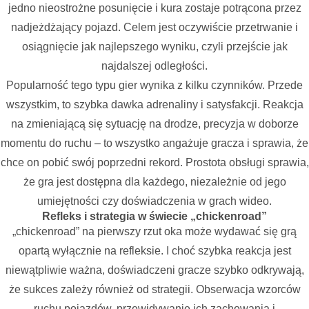
jedno nieostrożne posunięcie i kura zostaje potrącona przez
nadjeżdżający pojazd. Celem jest oczywiście przetrwanie i
osiągnięcie jak najlepszego wyniku, czyli przejście jak
najdalszej odległości.
Popularność tego typu gier wynika z kilku czynników. Przede
wszystkim, to szybka dawka adrenaliny i satysfakcji. Reakcja
na zmieniającą się sytuację na drodze, precyzja w doborze
momentu do ruchu – to wszystko angażuje gracza i sprawia, że
chce on pobić swój poprzedni rekord. Prostota obsługi sprawia,
że gra jest dostępna dla każdego, niezależnie od jego
umiejętności czy doświadczenia w grach wideo.
Refleks i strategia w świecie „chickenroad”
„chickenroad” na pierwszy rzut oka może wydawać się grą
opartą wyłącznie na refleksie. I choć szybka reakcja jest
niewątpliwie ważna, doświadczeni gracze szybko odkrywają,
że sukces zależy również od strategii. Obserwacja wzorców
ruchu pojazdów, przewidywanie ich zachowania i