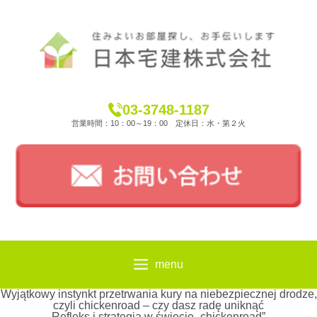
03-3748-1187
営業時間：10：00～19：00 定休日：水・第２火
menu
Wyjątkowy instynkt przetrwania kury na niebezpiecznej drodze,
czyli chickenroad – czy dasz radę uniknąć
Refleks i strategia w świecie „chickenroad”