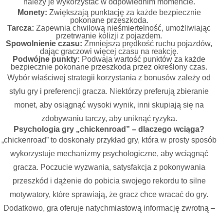
należy je wykorzystać w odpowiednim momencie.
Monety:
Zwiększają punktację za każde bezpiecznie
pokonane przeszkoda.
Tarcza:
Zapewnia chwilową nieśmiertelność, umożliwiając
przetrwanie kolizji z pojazdem.
Spowolnienie czasu:
Zmniejsza prędkość ruchu pojazdów,
dając graczowi więcej czasu na reakcję.
Podwójne punkty:
Podwaja wartość punktów za każde
bezpiecznie pokonane przeszkoda przez określony czas.
Wybór właściwej strategii korzystania z bonusów zależy od
stylu gry i preferencji gracza. Niektórzy preferują zbieranie
monet, aby osiągnąć wysoki wynik, inni skupiają się na
zdobywaniu tarczy, aby uniknąć ryzyka.
Psychologia gry „chickenroad” – dlaczego wciąga?
„chickenroad” to doskonały przykład gry, która w prosty sposób
wykorzystuje mechanizmy psychologiczne, aby wciągnąć
gracza. Poczucie wyzwania, satysfakcja z pokonywania
przeszkód i dążenie do pobicia swojego rekordu to silne
motywatory, które sprawiają, że gracz chce wracać do gry.
Dodatkowo, gra oferuje natychmiastową informację zwrotną –