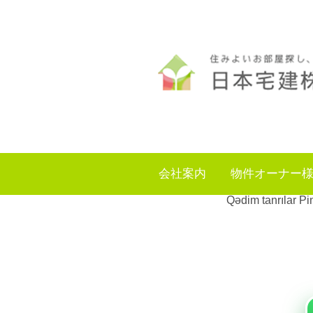
会社案内
物件オーナー
Qədim tanrılar Pi