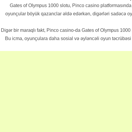
Gates of Olympus 1000 slotu, Pinco casino platformasında ə
oyunçular böyük qazanclar əldə edərkən, digərləri sadəcə oy
Digər bir maraqlı fakt, Pinco casino-da Gates of Olympus 1000 s
Bu icma, oyunçulara daha sosial və əyləncəli oyun təcrübəsi y