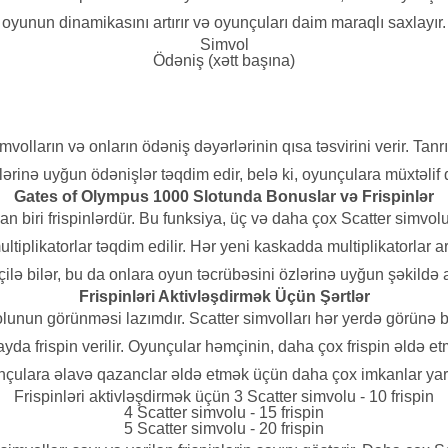
oyunun dinamikasını artırır və oyunçuları daim maraqlı saxlayır.
Simvol
Ödəniş (xətt başına)
olların və onların ödəniş dəyərlərinin qısa təsvirini verir. Tanr
lərinə uyğun ödənişlər təqdim edir, belə ki, oyunçulara müxtəlif
Gates of Olympus 1000 Slotunda Bonuslar və Frispinlər
biri frispinlərdür. Bu funksiya, üç və daha çox Scatter simvolun
ikatorlar təqdim edilir. Hər yeni kaskadda multiplikatorlar artır
ilə bilər, bu da onlara oyun təcrübəsini özlərinə uyğun şəkildə 
Frispinləri Aktivləşdirmək Üçün Şərtlər
lunun görünməsi lazımdır. Scatter simvolları hər yerdə görünə bil
 frispin verilir. Oyunçular həmçinin, daha çox frispin əldə e
çulara əlavə qazanclar əldə etmək üçün daha çox imkanlar yar
Frispinləri aktivləşdirmək üçün 3 Scatter simvolu - 10 frispin
4 Scatter simvolu - 15 frispin
5 Scatter simvolu - 20 frispin