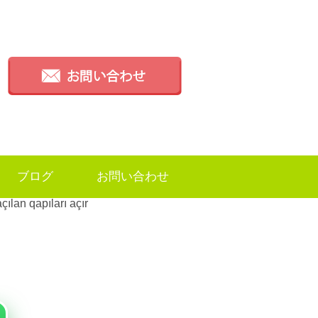
ブログ
お問い合わせ
ılan qapıları açır