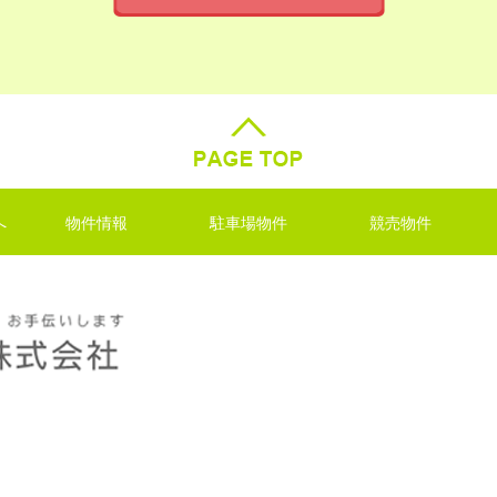
へ
物件情報
駐車場物件
競売物件