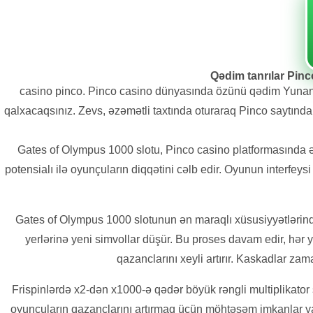
Qədim tanrılar Pinc
casino pinco
. Pinco casino dünyasında özünü qədim Yunan ta
qalxacaqsınız. Zevs, əzəmətli taxtında oturaraq Pinco saytında
Gates of Olympus 1000 slotu, Pinco casino platformasında ə
potensialı ilə oyunçuların diqqətini cəlb edir. Oyunun interfey
Gates of Olympus 1000 slotunun ən maraqlı xüsusiyyətlərində
yerlərinə yeni simvollar düşür. Bu proses davam edir, hər y
qazanclarını xeyli artırır. Kaskadlar zam
Frispinlərdə x2-dən x1000-ə qədər böyük rəngli multiplikator s
oyunçuların qazanclarını artırmaq üçün möhtəşəm imkanlar yar