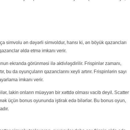
ıça simvolu ən dəyərli simvoldur, hansı ki, ən böyük qazancları
 qazanclar əldə etmə imkanı verir.
un ekranda görünməsi ilə aktivləşdirilir. Frispinlər zamanı,
, bu da oyunçuların qazanclarını xeyli artırır. Frispinlərin sayı
ayarlama imkanı verir.
ər, lakin onların müəyyən bir xəttdə olması vacib deyil. Scatter
tmək üçün bonus oyununda iştirak edə bilərlər. Bu bonus oyun,
adır.