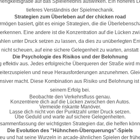
ierigkeitsgrade auf das Spielerlebnis auswirken. Ein höheres Le
tieferes Verständnis der Spielmechanik.
Strategien zum Überleben auf der chicken road
mögen basiert, gibt es einige Strategien, die die Überlebens
 erkennen. Eine andere ist die Konzentration auf die Lücken z
hlen unter Druck setzen zu lassen, da dies zu unüberlegten En
h nicht scheuen, auf eine sichere Gelegenheit zu warten, anstat
Die Psychologie des Risikos und der Belohnung
 effektiv aus. Jedes erfolgreiche Überqueren der Straße wird m
weiterzuspielen und neue Herausforderungen anzunehmen. Gleic
nsiver macht. Diese Kombination aus Risiko und Belohnung ist e
seinem Erfolg bei.
Beobachte den Verkehrsfluss genau.
Konzentriere dich auf die Lücken zwischen den Autos.
Vermeide riskante Manöver.
Lasse dich nicht von der Punktzahl unter Druck setzen.
Übe Geduld und warte auf sichere Gelegenheiten.
ammenfassung der wichtigsten Strategien dar, die helfen können
Die Evolution des "Hühnchen-Überquerungs"-Spiels
 und hat seine Wurzeln in arcade-ähnlichen Spielen der frühen