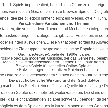
 Road" Spiels implementiert, hat sich das Genre zu einer eigen
en, von mobilen Geräten bis hin zu Browser-Spielen. Die grafi
nde Idee bleibt jedoch immer gleich: ein Wesen, oft ein Huhn, 
Verschiedene Variationen und Themen
entstanden, die verschiedene Themen und Mechaniken integriere
erausforderungen hinzufügen. Es gibt auch Versionen, in denen
der Feinden ausweichen. Diese Variationen sorgen für Abwechs
rschiedene Zielgruppen anzupassen, hat seine Popularität weiter
Originale Arcade-Spiele der 1980er Jahre.
rossy Road: Ein moderner Klassiker, der das Genre neu belebt
Mobile Spiele mit verschiedenen Themen und Charakteren.
Browser-Spiele für schnelles Online-Spielen.
Indie-Entwicklungen mit kreativen Spielmechaniken.
te Liste zeigt die verschiedenen Stadien der Entwicklung diese
Die psychologische Wirkung und der Suchtfaktor
machen das Spiel zu einer effektiven Quelle für kurzfristige
, das den Spieler dazu motiviert, weiterzuspielen. Die ständig
 Spiel, das leicht anzufangen ist, aber schwer zu beenden, da d
rmöglicht es dem Spieler, auch in kurzen Momenten des Warten