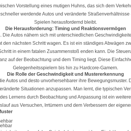
ischen Vorstellung eines mutigen Huhns, das sich dem Verkeh
 schneller werdende Autos und veränderte Straßenverhältnisse 
Spielen herausfordernd bleibt.
Die Herausforderung: Timing und Reaktionsvermögen
g. Die Autos nähern sich mit unterschiedlichen Geschwindigke
t den nächsten Schritt wagen. Es ist ein ständiges Abwägen zw
chritt in einem fatalen Zusammenstoß enden kann. Die Steuerung
nz auf der Beobachtung und dem Timing liegt. Diese Einfachheit
Gelegenheitsspielern bis hin zu Hardcore-Gamern.
Die Rolle der Geschwindigkeit und Mustererkennung
n die Autos und desto unvorhersehbarer ihre Bewegungsmuster. Di
veränderte Situationen anzupassen. Man lernt, die typischen Ver
des Lernens durch Beobachtung und Anpassung ist ein weiteres 
islauf aus Versuchen, Irrtümern und dem Verbessern der eigene
Muster
sehbar
sehbar