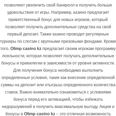
позволяют увеличить свой банкролл и получить больше
удовольствия от игры. Например, казино предлагает
приветственный бонус для новых игроков, который
позволяет получить дополнительные средства на свой
первый депозит. Также казино проводит регулярные
турниры по слотам с крупными призовыми фондами. Кроме
того,
Olimp casino kz
предлагает своим игрокам программу
лояльности, которая позволяет получать дополнительные
бонусы и привилегии в зависимости от уровня активности.
Для получения бонуса необходимо выполнить
определенные условия, такие как внесение определенной
суммы на депозит или отыгрыш определенного количества
ставок. Важно внимательно ознакомиться с условиями
бонуса перед его активацией, чтобы избежать
недоразумений и получить максимальную выгоду. Акции и
бонусы в
Olimp casino kz
– это отличная возможность