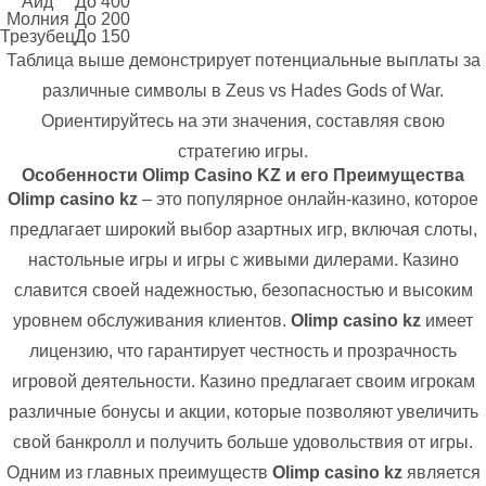
Аид
До 400
Молния
До 200
Трезубец
До 150
Таблица выше демонстрирует потенциальные выплаты за
различные символы в Zeus vs Hades Gods of War.
Ориентируйтесь на эти значения, составляя свою
стратегию игры.
Особенности Olimp Casino KZ и его Преимущества
Olimp casino kz
– это популярное онлайн-казино, которое
предлагает широкий выбор азартных игр, включая слоты,
настольные игры и игры с живыми дилерами. Казино
славится своей надежностью, безопасностью и высоким
уровнем обслуживания клиентов.
Olimp casino kz
имеет
лицензию, что гарантирует честность и прозрачность
игровой деятельности. Казино предлагает своим игрокам
различные бонусы и акции, которые позволяют увеличить
свой банкролл и получить больше удовольствия от игры.
Одним из главных преимуществ
Olimp casino kz
является