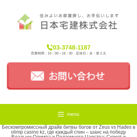
03-3748-1187
営業時間：10：00～19：00 定休日：水・第２火
menu
Бескомпромиссный драйв битвы богов от Zeus vs Hades в
olimp casino kz, где каждый спин – шанс на победу
Владыки Олимпа и Подземного Царства: Сюжет и