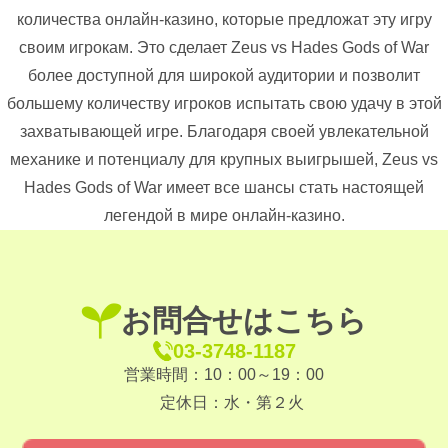
количества онлайн-казино, которые предложат эту игру
своим игрокам. Это сделает Zeus vs Hades Gods of War
более доступной для широкой аудитории и позволит
большему количеству игроков испытать свою удачу в этой
захватывающей игре. Благодаря своей увлекательной
механике и потенциалу для крупных выигрышей, Zeus vs
Hades Gods of War имеет все шансы стать настоящей
легендой в мире онлайн-казино.
お問合せはこちら
03-3748-1187
営業時間：10：00～19：00
定休日：水・第２火