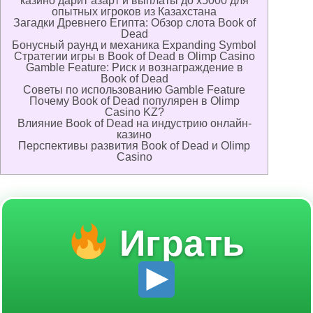
казино дарит азарт и выплаты до x5000 для
опытных игроков из Казахстана
Загадки Древнего Египта: Обзор слота Book of
Dead
Бонусный раунд и механика Expanding Symbol
Стратегии игры в Book of Dead в Olimp Casino
Gamble Feature: Риск и вознаграждение в
Book of Dead
Советы по использованию Gamble Feature
Почему Book of Dead популярен в Olimp
Casino KZ?
Влияние Book of Dead на индустрию онлайн-
казино
Перспективы развития Book of Dead и Olimp
Casino
Играть