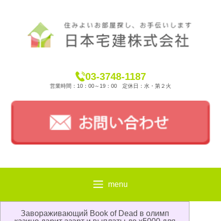
03-3748-1187
営業時間：10：00～19：00 定休日：水・第２火
menu
Завораживающий Book of Dead в олимп