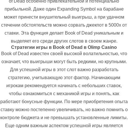
of Dead особенно привлекательной и потенциально
прибыльной. Даже один Expanding Symbol на барабане
может принести внушительный выигрыш, а при удачном
стечении обстоятельств можно сорвать джекпот в 5000x от
ставки. Эта функция делает Book of Dead уникальным и
выделяет его среди других слотов в своем жанре.
Стратегии игры в Book of Dead в Olimp Casino
Book of Dead известен своей высокой волатильностью, что
означает, что выигрыши могут быть редкими, но крупными.
Для успешной игры в этот слот важно разработать
стратегию, учитывающую этот фактор. Начинающим
игрокам рекомендуется начинать с небольших ставок,
чтобы ознакомиться с механикой игры и понять, как
работают бонусные функции. По мере приобретения опыта
ставку можно постепенно увеличивать, но важно помнить о
контроле бюджета и не превышать установленные лимиты.
Еще одним важным аспектом успешной игры является