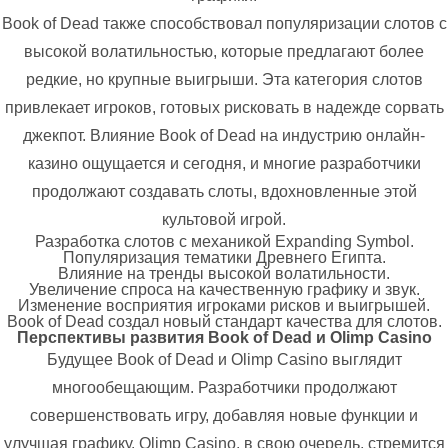
Book of Dead также способствовал популяризации слотов с
высокой волатильностью, которые предлагают более
редкие, но крупные выигрыши. Эта категория слотов
привлекает игроков, готовых рисковать в надежде сорвать
джекпот. Влияние Book of Dead на индустрию онлайн-
казино ощущается и сегодня, и многие разработчики
продолжают создавать слоты, вдохновленные этой
культовой игрой.
Разработка слотов с механикой Expanding Symbol.
Популяризация тематики Древнего Египта.
Влияние на тренды высокой волатильности.
Увеличение спроса на качественную графику и звук.
Изменение восприятия игроками рисков и выигрышей.
Book of Dead создал новый стандарт качества для слотов.
Перспективы развития Book of Dead и Olimp Casino
Будущее Book of Dead и Olimp Casino выглядит
многообещающим. Разработчики продолжают
совершенствовать игру, добавляя новые функции и
улучшая графику. Olimp Casino, в свою очередь, стремится