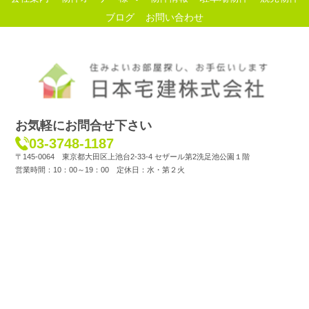
ブログ
お問い合わせ
お気軽にお問合せ下さい
03-3748-1187
〒145-0064 東京都大田区上池台2-33-4 セザール第2洗足池公園１階
営業時間：10：00～19：00 定休日：水・第２火