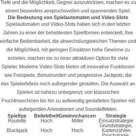
Tiefe und die Möglichkeit, Gegner auszutricksen, machen es zu
einem besonders anspruchsvollen und spannenden Spiel.
Die Bedeutung von Spielautomaten und Video-Slots
Spielautomaten und Video-Slots haben sich in den letzten
Jahren zu einer der beliebtesten Spielformen entwickelt. Ihre
einfache Bedienbarkeit, die abwechslungsreichen Themen und
die Möglichkeit, mit geringen Einsätzen hohe Gewinne zu
erzielen, machen sie zu einer attraktiven Option für viele
Spieler. Moderne Video-Slots bieten oft innovative Funktionen
wie Freispiele, Bonusrunden und progressive Jackpots, die
das Spielerlebnis noch aufregender gestalten. Die Auswahl an
Spielen ist nahezu unbegrenzt, von klassischen
Fruchtmaschinen bis hin zu aufwendig gestalteten Spielen mit
aufregenden Animationen und Soundeffekten.
Spieltyp
Beliebtheit
Gewinnchancen
Strategie
Roulette
Hoch
Mittel
Einsatzstrategie
Grundstrategie,
Blackjack
Hoch
Hoch
Kartenzählen
Psychologie,