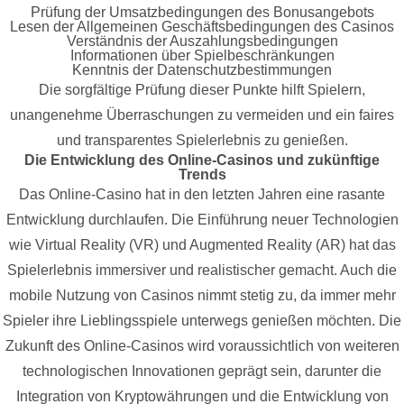
Prüfung der Umsatzbedingungen des Bonusangebots
Lesen der Allgemeinen Geschäftsbedingungen des Casinos
Verständnis der Auszahlungsbedingungen
Informationen über Spielbeschränkungen
Kenntnis der Datenschutzbestimmungen
Die sorgfältige Prüfung dieser Punkte hilft Spielern,
unangenehme Überraschungen zu vermeiden und ein faires
und transparentes Spielerlebnis zu genießen.
Die Entwicklung des Online-Casinos und zukünftige
Trends
Das Online-Casino hat in den letzten Jahren eine rasante
Entwicklung durchlaufen. Die Einführung neuer Technologien
wie Virtual Reality (VR) und Augmented Reality (AR) hat das
Spielerlebnis immersiver und realistischer gemacht. Auch die
mobile Nutzung von Casinos nimmt stetig zu, da immer mehr
Spieler ihre Lieblingsspiele unterwegs genießen möchten. Die
Zukunft des Online-Casinos wird voraussichtlich von weiteren
technologischen Innovationen geprägt sein, darunter die
Integration von Kryptowährungen und die Entwicklung von