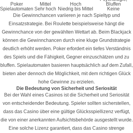
Poker
Mittel
Hoch
Bluffen
Spielautomaten
Sehr hoch
Niedrig bis Mittel
Keine
Die Gewinnchancen variieren je nach Spieltyp und
Einsatzstrategie. Bei Roulette beispielsweise hängt die
Gewinnchance von der gewählten Wettart ab. Beim Blackjack
können die Gewinnchancen durch eine kluge Grundstrategie
deutlich erhöht werden. Poker erfordert ein tiefes Verständnis
des Spiels und die Fähigkeit, Gegner einzuschätzen und zu
bluffen. Spielautomaten basieren hauptsächlich auf dem Zufall,
bieten aber dennoch die Möglichkeit, mit dem richtigen Glück
hohe Gewinne zu erzielen.
Die Bedeutung von Sicherheit und Seriosität
Bei der Wahl eines Casinos ist die Sicherheit und Seriosität
von entscheidender Bedeutung. Spieler sollten sicherstellen,
dass das Casino über eine gültige Glücksspiellizenz verfügt,
die von einer anerkannten Aufsichtsbehörde ausgestellt wurde.
Eine solche Lizenz garantiert, dass das Casino strenge