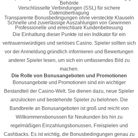
Behörde
Verschlüsselte Verbindungen (SSL) für sichere
Datenübertragung
Transparente Bonusbedingungen ohne versteckte Klauseln
Schnelle und zuverlässige Auszahlungen von Gewinnen
Professionelle und erreichbare Kundenbetreuung
Die Einhaltung dieser Punkte ist ein Indikator für ein
vertrauenswürdiges und seriöses Casino. Spieler sollten sich
vor der Anmeldung gründlich informieren und Bewertungen
anderer Spieler lesen, um sich ein umfassendes Bild zu
machen.
Die Rolle von Bonusangeboten und Promotionen
Bonusangebote und Promotionen sind ein wichtiger
Bestandteil der Casino-Welt. Sie dienen dazu, neue Spieler
anzulocken und bestehende Spieler zu belohnen. Die
Bandbreite an Bonusangeboten ist groß und reicht von
Willkommensbonussen für Neukunden bis hin zu
regelmäßigen Einzahlungsbonussen, Freispielen und
Cashbacks. Es ist wichtig, die Bonusbedingungen genau zu