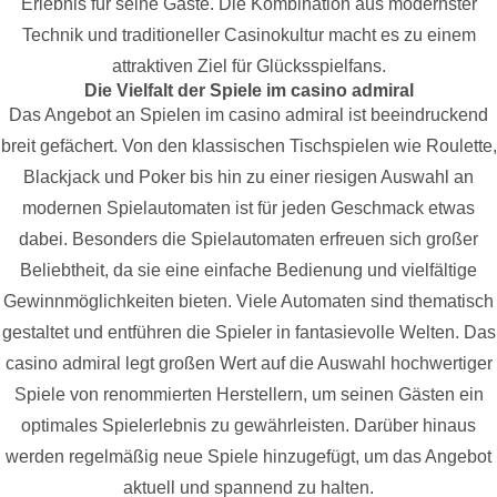
Erlebnis für seine Gäste. Die Kombination aus modernster
Technik und traditioneller Casinokultur macht es zu einem
attraktiven Ziel für Glücksspielfans.
Die Vielfalt der Spiele im casino admiral
Das Angebot an Spielen im casino admiral ist beeindruckend
breit gefächert. Von den klassischen Tischspielen wie Roulette,
Blackjack und Poker bis hin zu einer riesigen Auswahl an
modernen Spielautomaten ist für jeden Geschmack etwas
dabei. Besonders die Spielautomaten erfreuen sich großer
Beliebtheit, da sie eine einfache Bedienung und vielfältige
Gewinnmöglichkeiten bieten. Viele Automaten sind thematisch
gestaltet und entführen die Spieler in fantasievolle Welten. Das
casino admiral legt großen Wert auf die Auswahl hochwertiger
Spiele von renommierten Herstellern, um seinen Gästen ein
optimales Spielerlebnis zu gewährleisten. Darüber hinaus
werden regelmäßig neue Spiele hinzugefügt, um das Angebot
aktuell und spannend zu halten.