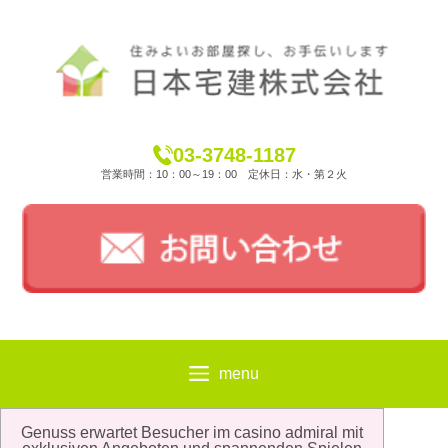
03-3748-1187
営業時間：10：00～19：00 定休日：水・第２火
menu
Genuss erwartet Besucher im casino admiral mit