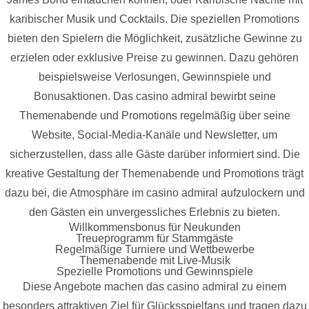
karibischer Musik und Cocktails. Die speziellen Promotions
bieten den Spielern die Möglichkeit, zusätzliche Gewinne zu
erzielen oder exklusive Preise zu gewinnen. Dazu gehören
beispielsweise Verlosungen, Gewinnspiele und
Bonusaktionen. Das casino admiral bewirbt seine
Themenabende und Promotions regelmäßig über seine
Website, Social-Media-Kanäle und Newsletter, um
sicherzustellen, dass alle Gäste darüber informiert sind. Die
kreative Gestaltung der Themenabende und Promotions trägt
dazu bei, die Atmosphäre im casino admiral aufzulockern und
den Gästen ein unvergessliches Erlebnis zu bieten.
Willkommensbonus für Neukunden
Treueprogramm für Stammgäste
Regelmäßige Turniere und Wettbewerbe
Themenabende mit Live-Musik
Spezielle Promotions und Gewinnspiele
Diese Angebote machen das casino admiral zu einem
besonders attraktiven Ziel für Glücksspielfans und tragen dazu