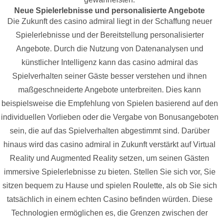
Neue Spielerlebnisse und personalisierte Angebote
Die Zukunft des casino admiral liegt in der Schaffung neuer
Spielerlebnisse und der Bereitstellung personalisierter
Angebote. Durch die Nutzung von Datenanalysen und
künstlicher Intelligenz kann das casino admiral das
Spielverhalten seiner Gäste besser verstehen und ihnen
maßgeschneiderte Angebote unterbreiten. Dies kann
beispielsweise die Empfehlung von Spielen basierend auf den
individuellen Vorlieben oder die Vergabe von Bonusangeboten
sein, die auf das Spielverhalten abgestimmt sind. Darüber
hinaus wird das casino admiral in Zukunft verstärkt auf Virtual
Reality und Augmented Reality setzen, um seinen Gästen
immersive Spielerlebnisse zu bieten. Stellen Sie sich vor, Sie
sitzen bequem zu Hause und spielen Roulette, als ob Sie sich
tatsächlich in einem echten Casino befinden würden. Diese
Technologien ermöglichen es, die Grenzen zwischen der