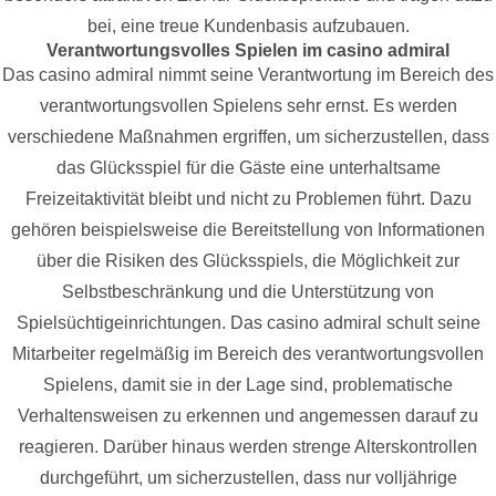
bei, eine treue Kundenbasis aufzubauen.
Verantwortungsvolles Spielen im casino admiral
Das casino admiral nimmt seine Verantwortung im Bereich des
verantwortungsvollen Spielens sehr ernst. Es werden
verschiedene Maßnahmen ergriffen, um sicherzustellen, dass
das Glücksspiel für die Gäste eine unterhaltsame
Freizeitaktivität bleibt und nicht zu Problemen führt. Dazu
gehören beispielsweise die Bereitstellung von Informationen
über die Risiken des Glücksspiels, die Möglichkeit zur
Selbstbeschränkung und die Unterstützung von
Spielsüchtigeinrichtungen. Das casino admiral schult seine
Mitarbeiter regelmäßig im Bereich des verantwortungsvollen
Spielens, damit sie in der Lage sind, problematische
Verhaltensweisen zu erkennen und angemessen darauf zu
reagieren. Darüber hinaus werden strenge Alterskontrollen
durchgeführt, um sicherzustellen, dass nur volljährige