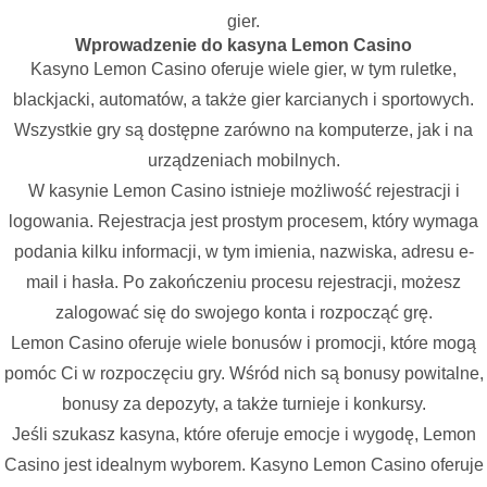
gier.
Wprowadzenie do kasyna Lemon Casino
Kasyno Lemon Casino oferuje wiele gier, w tym ruletke,
blackjacki, automatów, a także gier karcianych i sportowych.
Wszystkie gry są dostępne zarówno na komputerze, jak i na
urządzeniach mobilnych.
W kasynie Lemon Casino istnieje możliwość rejestracji i
logowania. Rejestracja jest prostym procesem, który wymaga
podania kilku informacji, w tym imienia, nazwiska, adresu e-
mail i hasła. Po zakończeniu procesu rejestracji, możesz
zalogować się do swojego konta i rozpocząć grę.
Lemon Casino oferuje wiele bonusów i promocji, które mogą
pomóc Ci w rozpoczęciu gry. Wśród nich są bonusy powitalne,
bonusy za depozyty, a także turnieje i konkursy.
Jeśli szukasz kasyna, które oferuje emocje i wygodę, Lemon
Casino jest idealnym wyborem. Kasyno Lemon Casino oferuje